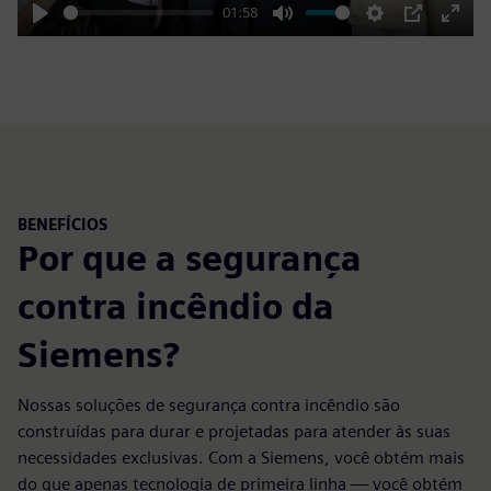
01:58
Play
Mute
Settings
PIP
Enter
fulls
BENEFÍCIOS
Por que a segurança
contra incêndio da
Siemens?
Nossas soluções de segurança contra incêndio são
construídas para durar e projetadas para atender às suas
necessidades exclusivas. Com a Siemens, você obtém mais
do que apenas tecnologia de primeira linha — você obtém