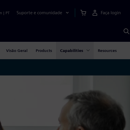
Suporte e comunidade
Faça login
n
|
PT
P
c
S
A
Visão Geral
Products
Capabilities
Resources