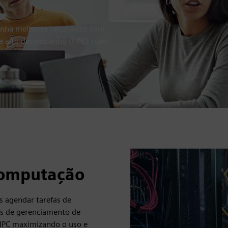
enha melhores resultados com
de alto desempenho (HPC) com
computação
s agendar tarefas de
s de gerenciamento de
 HPC maximizando o uso e