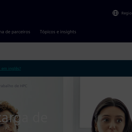
Regio
ma de parceiros
Tópicos e insights
r em inglês?
rabalho de HPC
carga de