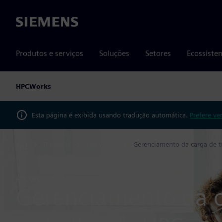
Siemens
Produtos e serviços
Soluções
Setores
Ecossiste
HPCWorks
Esta página é exibida usando tradução automática.
Prefere ve
Produtos
HPCWorks
Gerenciamento da carga de t
Home
HPCWORKS
Gerenciamento da 