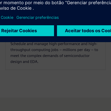
HPCWorks Velocity
Schedule and manage high-performance and high-
throughput computing jobs – millions per day – to
meet the complex demands of semiconductor
design and EDA.