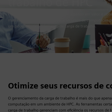
trabalho de HPC
Permita o agendamento de tarefas baseado em valor e obt
mais rapidez
de
otimizando seus recursos de computação 
um poderoso gerenciamento de carga de trabalho.
Otimize seus recursos de 
O gerenciamento da carga de trabalho é mais do que apena
computação em um ambiente de HPC. As ferramentas certa
carga de trabalho gerenciam com eficiência os recursos de