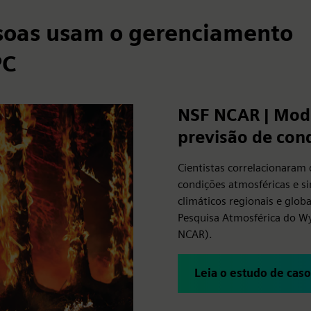
soas usam o gerenciamento
PC
NSF NCAR | Mode
previsão de cond
Cientistas correlacionaram
condições atmosféricas e 
climáticos regionais e glob
Pesquisa Atmosférica do W
NCAR).
Leia o estudo de caso