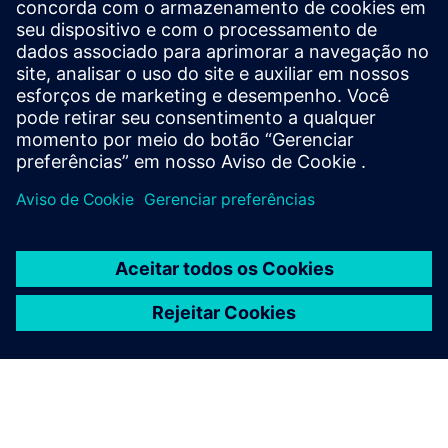
DESIGNCENTER
Designcenter X Advanced
Boost design efficiency and quality with user defined
templates, automated validation, photorealistic
rendering, 3D annotation and more in Designcenter
X Advanced.