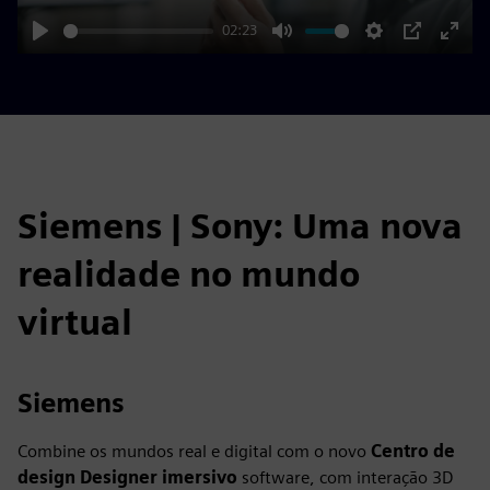
02:23
Play
Mute
Settings
PIP
Enter
fulls
Siemens | Sony: Uma nova
realidade no mundo
virtual
Siemens
Combine os mundos real e digital com o novo
Centro de
design
Designer imersivo
software, com interação 3D