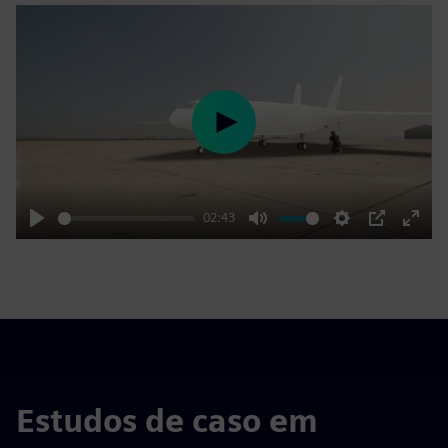
Play
02:43
Play
Mute
Settings
PIP
Enter
fulls
Estudos de caso em