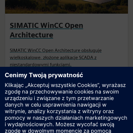
SIMATIC WinCC Open
Architecture
SIMATIC WinCC Open Architecture obsługuje
wielkoskalowe, złożone aplikacje SCADA z
niestandardowymi funkcjami.