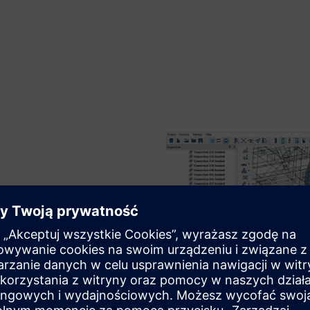
eriałów
, wraz ze śrubami, złączami
. Simcenter Simsolid obsługuje
owe, ortotropowe, elasto-