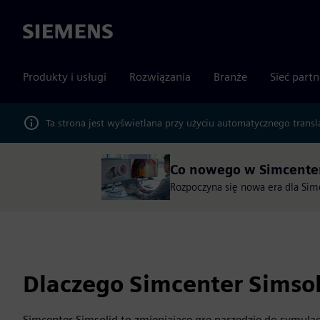
Siemens
Produkty i usługi
Rozwiązania
Branże
Sieć part
Ta strona jest wyświetlana przy użyciu automatycznego transl
Co nowego w Simcenter
Rozpoczyna się nowa era dla Simc
Dlaczego Simcenter Simsol
Simcenter Simsolid to zmieniające grę narzędzie do symulacji