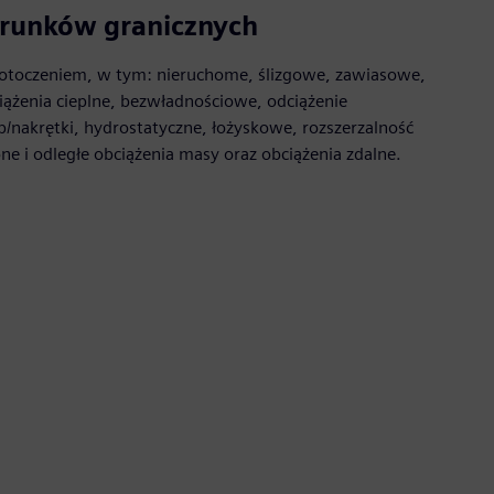
runków granicznych
z otoczeniem, w tym: nieruchome, ślizgowe, zawiasowe,
bciążenia cieplne, bezwładnościowe, odciążenie
b/nakrętki, hydrostatyczne, łożyskowe, rozszerzalność
one i odległe obciążenia masy oraz obciążenia zdalne.