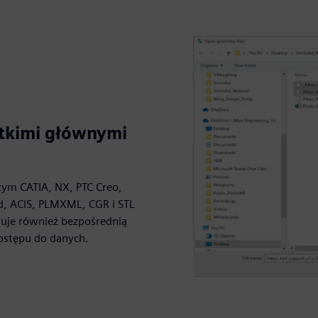
stkimi głównymi
tym CATIA, NX, PTC Creo,
id, ACIS, PLMXML, CGR i STL
ruje również bezpośrednią
ostępu do danych.