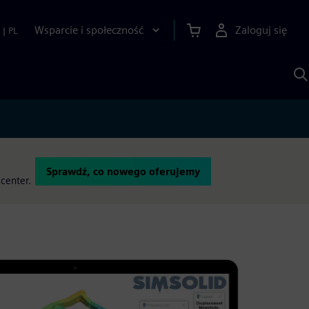
Wsparcie i społeczność
Zaloguj się
|
PL
S
z
p
S
A
Sprawdź, co nowego oferujemy
center.