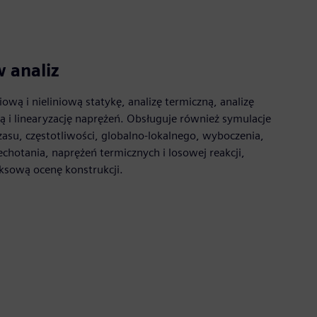
 analiz
iową i nieliniową statykę, analizę termiczną, analizę
 i linearyzację naprężeń. Obsługuje również symulacje
zasu, częstotliwości, globalno-lokalnego, wyboczenia,
chotania, naprężeń termicznych i losowej reakcji,
ksową ocenę konstrukcji.