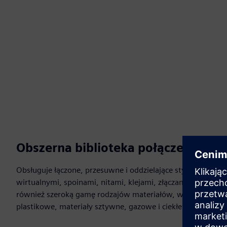
Obszerna biblioteka połączeń i mat
Obsługuje łączone, przesuwne i oddzielające styki z tarciem
wirtualnymi, spoinami, nitami, klejami, złączami i tulejami
również szeroką gamę rodzajów materiałów, w tym izotrop
plastikowe, materiały sztywne, gazowe i ciekłe.