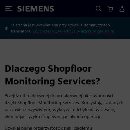
Siemens
Ta strona jest wyświetlana przy użyciu automatycznego
translatora.
Czy chcesz wyświetlić ją w języku angielskim?
Dlaczego Shopfloor
Monitoring Services?
Przejdź od reaktywnej do proaktywnej niezawodności
dzięki Shopfloor Monitoring Services. Korzystając z danych
w czasie rzeczywistym, wykrywa odchylenia wcześnie,
eliminując ryzyko i zapewniając płynną operację.
Uzyskaj pełną przejrzystość dzięki ciągłemu