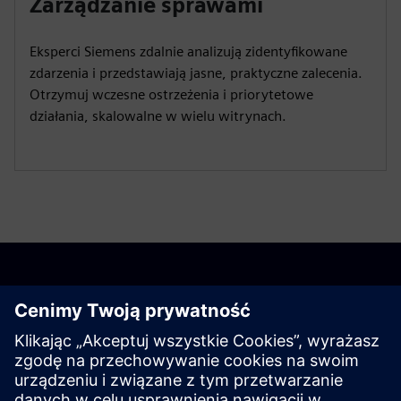
Zarządzanie sprawami
Eksperci Siemens zdalnie analizują zidentyfikowane
zdarzenia i przedstawiają jasne, praktyczne zalecenia.
Otrzymuj wczesne ostrzeżenia i priorytetowe
działania, skalowalne w wielu witrynach.
Zacznij pracę teraz
Kup teraz