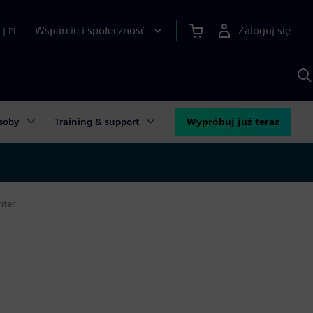
Wsparcie i społeczność
Zaloguj się
|
PL
S
z
p
S
A
soby
Training & support
Wypróbuj już teraz
nter