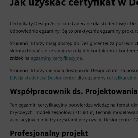
Jak uzyskać certyfikat w 
Certyfikaty Design Associate (zalecane dla studentów) i De
odpowiednie egzaminy. Są to praktycznie egzaminy proku
Studenci, którzy mają dostęp do Designcenter za pośrednic
skontaktować się ze swoją szkołą lub kontaktem z kontem 
zniżek na
egzaminy certyfikacyjne
.
Studenci, którzy nie mają dostępu do Designcenter za pośr
Edycja studencka Designcenter
dla
egzaminy certyfikacyjne
Współpracownik ds. Projektowania
Ten egzamin certyfikacyjny potwierdza wiedzę na temat okre
bryłowych, modeli zespołów i struktur; technik modelowa
asocjacyjnych między częściami przy użyciu Designcenter C
Profesjonalny projekt