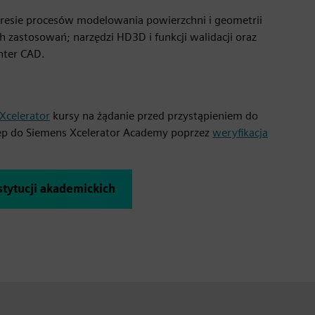
akresie procesów modelowania powierzchni i geometrii
h zastosowań; narzędzi HD3D i funkcji walidacji oraz
nter CAD.
Xcelerator
kursy na żądanie przed przystąpieniem do
ęp do Siemens Xcelerator Academy poprzez
weryfikacja
nstytucji akademickich