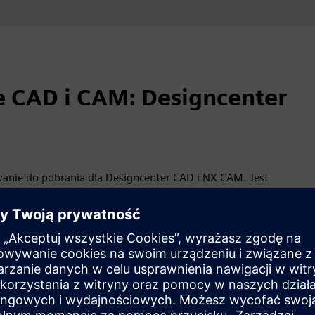
CAD i CAM: Designcenter
nie do pobrania dla Designcenter CAD i NX CAM. Jest
rsja dostępna do pobrania dotyczy wydania Designcenter
ra:
delowanie szkieletowe, powierzchniowe, bryłowe i
jących tworzenie danych NC dla obrabiarek 2-osiowych i