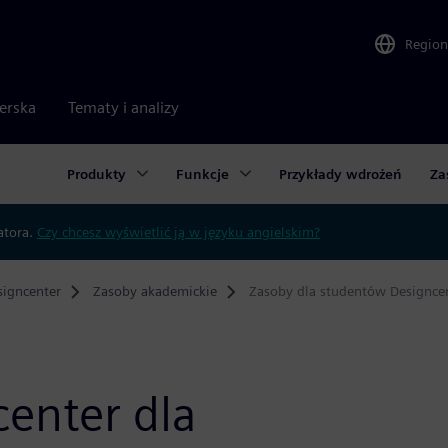
Region
nerska
Tematy i analizy
Produkty
Funkcje
Przykłady wdrożeń
Za
atora.
Czy chcesz wyświetlić ją w języku angielskim?
igncenter
Zasoby akademickie
Zasoby dla studentów Designce
enter dla