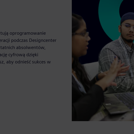
ystują oprogramowanie
acji podczas Designcenter
statnich absolwentów,
cję cyfrową dzięki
sz, aby odnieść sukces w