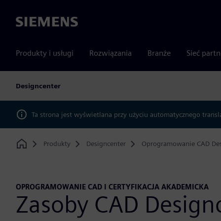
Siemens
Produkty i usługi
Rozwiązania
Branże
Sieć part
Designcenter
Ta strona jest wyświetlana przy użyciu automatycznego transl
Produkty
Designcenter
Oprogramowanie CAD Des
Home
OPROGRAMOWANIE CAD I CERTYFIKACJA AKADEMICKA
Zasoby CAD Designc