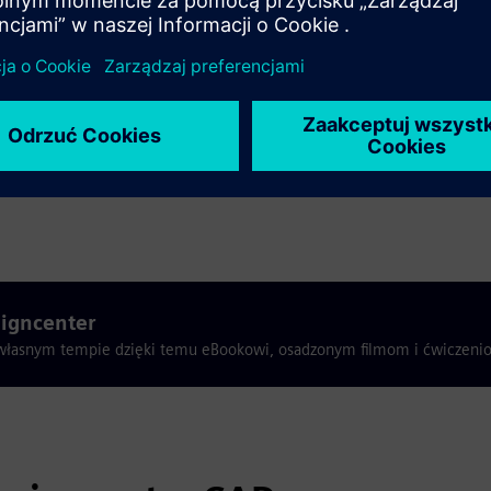
dnych, ciągłości powierzchni, analizy i wizualizacji
 stronę Designcenter Student Edition, załóż konto,
aniem dla studentów!
igncenter
własnym tempie dzięki temu eBookowi, osadzonym filmom i ćwiczeni