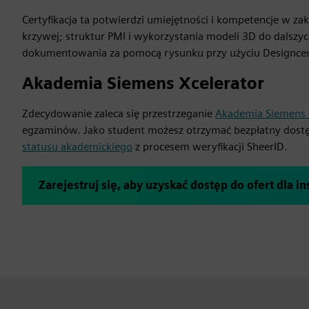
Certyfikacja ta potwierdzi umiejętności i kompetencje w z
krzywej; struktur PMI i wykorzystania modeli 3D do dalszyc
dokumentowania za pomocą rysunku przy użyciu Designce
Akademia Siemens Xcelerator
Zdecydowanie zaleca się przestrzeganie
Akademia Siemens 
egzaminów. Jako student możesz otrzymać bezpłatny dost
statusu akademickiego
z procesem weryfikacji SheerID.
Zarejestruj się, aby uzyskać dostęp do ofert dla i