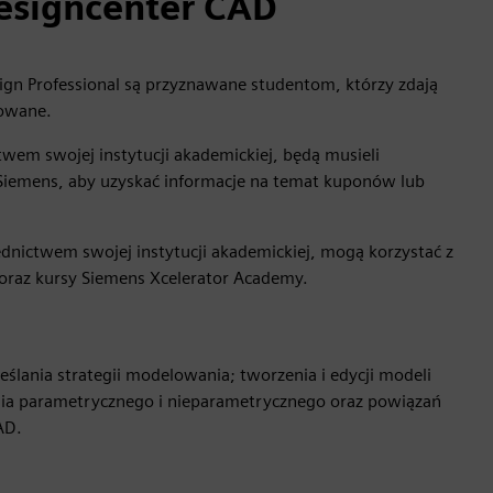
Designcenter CAD
sign Professional są przyznawane studentom, którzy zdają
rowane.
twem swojej instytucji akademickiej, będą musieli
Siemens, aby uzyskać informacje na temat kuponów lub
ednictwem swojej instytucji akademickiej, mogą korzystać z
oraz kursy Siemens Xcelerator Academy.
ślania strategii modelowania; tworzenia i edycji modeli
nia parametrycznego i nieparametrycznego oraz powiązań
AD.