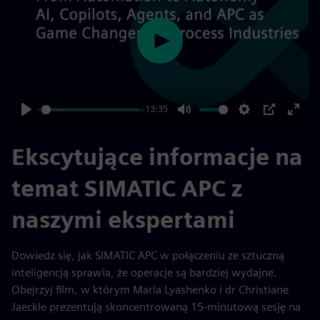
Play
13:35
Play
Mute
Settings
PIP
Enter
fulls
Ekscytujące informacje na
temat SIMATIC APC z
naszymi ekspertami
Dowiedz się, jak SIMATIC APC w połączeniu ze sztuczną
inteligencją sprawia, że operacje są bardziej wydajne.
Obejrzyj film, w którym Maria Lyashenko i dr Christiane
Jaeckle prezentują skoncentrowaną 15-minutową sesję na