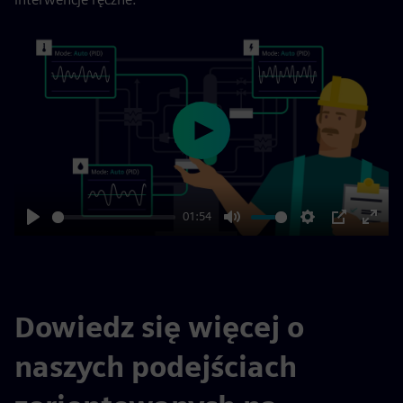
Play
01:54
Play
Mute
Settings
PIP
Enter
fulls
Dowiedz się więcej o
naszych podejściach