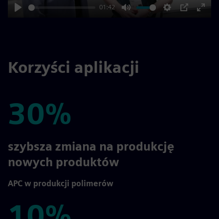
01:42
Play
Mute
Settings
PIP
Enter
fulls
Korzyści aplikacji
30%
30%
szybsza zmiana na produkcję
nowych produktów
APC w produkcji polimerów
10%