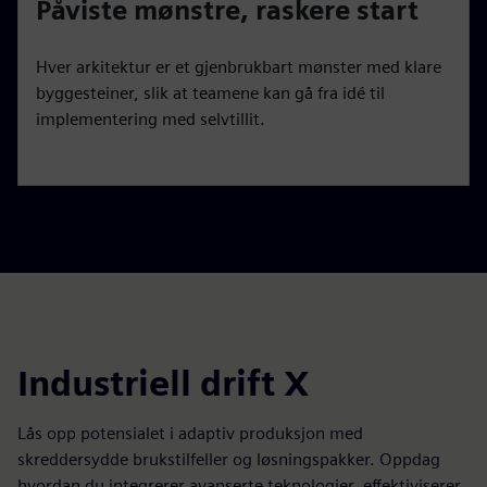
Påviste mønstre, raskere start
Hver arkitektur er et gjenbrukbart mønster med klare
byggesteiner, slik at teamene kan gå fra idé til
implementering med selvtillit.
Industriell drift X
Lås opp potensialet i adaptiv produksjon med
skreddersydde brukstilfeller og løsningspakker. Oppdag
hvordan du integrerer avanserte teknologier, effektiviserer