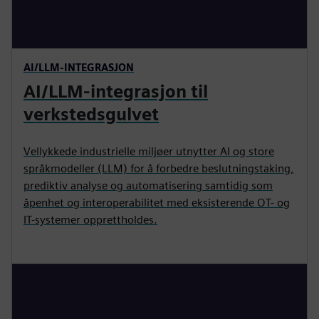
AI/LLM-INTEGRASJON
AI/LLM-integrasjon til
verkstedsgulvet
Vellykkede industrielle miljøer utnytter AI og store
språkmodeller (LLM) for å forbedre beslutningstaking,
prediktiv analyse og automatisering samtidig som
åpenhet og interoperabilitet med eksisterende OT- og
IT-systemer opprettholdes.