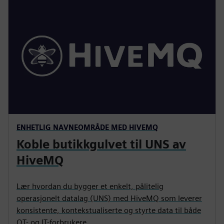
ENHETLIG NAVNEOMRÅDE MED HIVEMQ
Koble butikkgulvet til UNS av
HiveMQ
Lær hvordan du bygger et enkelt, pålitelig
operasjonelt datalag (UNS) med HiveMQ som leverer
konsistente, kontekstualiserte og styrte data til både
OT- og IT-forbrukere.