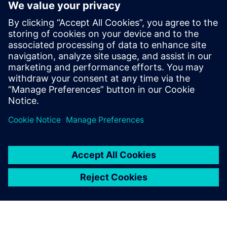
med AI Asset Manager, og kjør inferens lokalt på
Industrial Edge.
LAV KODE PÅ VERKSTEDSGULVET
Apper med lav kode på
butikkgulvet: Mendix på Edge