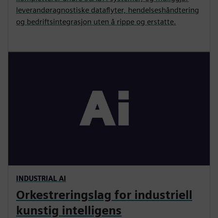
leverandøragnostiske dataflyter, hendelseshåndtering
og bedriftsintegrasjon uten å rippe og erstatte.
INDUSTRIAL AI
Orkestreringslag for industriell
kunstig intelligens