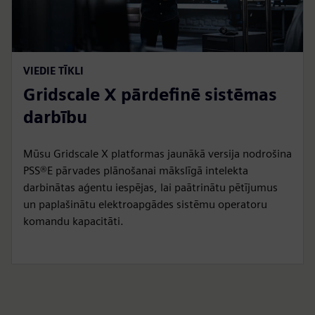
VIEDIE TĪKLI
Gridscale X pārdefinē sistēmas
darbību
Mūsu Gridscale X platformas jaunākā versija nodrošina
PSS®E pārvades plānošanai mākslīgā intelekta
darbinātas aģentu iespējas, lai paātrinātu pētījumus
un paplašinātu elektroapgādes sistēmu operatoru
komandu kapacitāti.