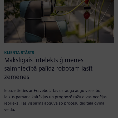
KLIENTA STĀSTS
Mākslīgais intelekts ģimenes
saimniecībā palīdz robotam lasīt
zemenes
Iepazīstieties ar Fravebot. Tas uzrauga augu veselību,
laikus pamana kaitēkļus un prognozē ražu divas nedēļas
iepriekš. Tas vispirms apguva šo procesu digitālā dvīņa
veidā.