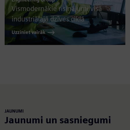
Vismodernākie risinājumi visā
industriālajā dzīves ciklā
Uzziniet vairāk
JAUNUMI
Jaunumi un sasniegumi