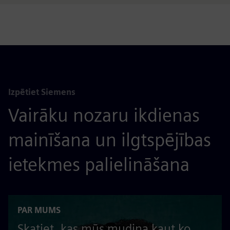
Izpētiet Siemens
Vairāku nozaru ikdienas
mainīšana un ilgtspējības
ietekmes palielināšana
PAR MUMS
Skatiet, kas mūs mudina kaut ko