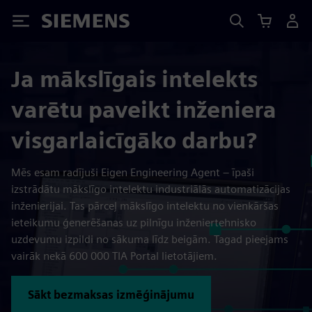
Siemens
Ja mākslīgais intelekts
varētu paveikt inženiera
visgarlaicīgāko darbu?
Mēs esam radījuši Eigen Engineering Agent – īpaši
izstrādātu mākslīgo intelektu industriālās automatizācijas
inženierijai. Tas pārceļ mākslīgo intelektu no vienkāršas
ieteikumu ģenerēšanas uz pilnīgu inženiertehnisko
uzdevumu izpildi no sākuma līdz beigām. Tagad pieejams
vairāk nekā 600 000 TIA Portal lietotājiem.
Sākt bezmaksas izmēģinājumu