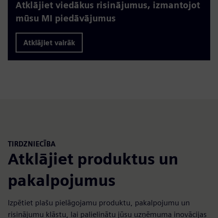
Atklājiet viedākus risinājumus, izmantojot
mūsu MI piedāvājumus
Atklājiet vairāk
TIRDZNIECĪBA
Atklājiet produktus un
pakalpojumus
Izpētiet plašu pielāgojamu produktu, pakalpojumu un
risinājumu klāstu, lai palielinātu jūsu uzņēmuma inovācijas