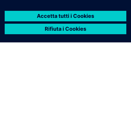
Quali team traggono
vantaggio da un tessuto di
intelligenza artificiale?