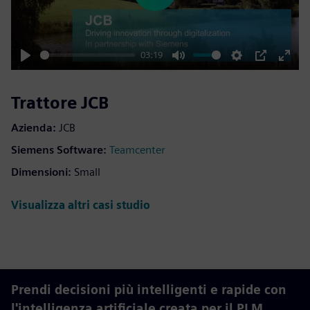
03:19
Play
Mute
Settings
PIP
Enter
fulls
Trattore JCB
Azienda:
JCB
Siemens Software:
Teamcenter
Dimensioni:
Small
Visualizza altri casi studio
Prendi decisioni più intelligenti e rapide con
l'intelligenza artificiale creata per il PLM