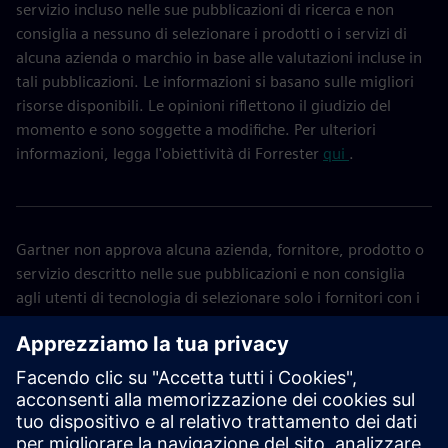
servizio incluso nelle sue pubblicazioni di ricerca e non
consiglia a nessuno di selezionare i prodotti o i servizi di
alcuna azienda o marchio in base alle valutazioni incluse in
tali pubblicazioni. Le informazioni si basano sulle migliori
risorse disponibili. Le opinioni riflettono il giudizio del
momento e sono soggette a modifiche. Per ulteriori
informazioni, legga l'obiettività di Forrester
qui
.
Gartner non approva alcuna azienda, fornitore, prodotto o
servizio descritto nelle sue pubblicazioni e non consiglia
agli utenti di tecnologia di selezionare solo i fornitori con i
punteggi più alti o altre designazioni. Le pubblicazioni di
Gartner sono costituite dalle opinioni dell'organizzazione di
analisi aziendali e tecnologiche di Gartner e non devono
essere interpretate come affermazioni di fatto. Gartner
declina tutte le garanzie, espresse o implicite, in relazione a
questa pubblicazione, comprese le garanzie di