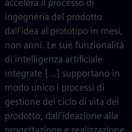
accelera il processo di
r
ingegneria del prodotto
p
dall'idea al prototipo in mesi,
a
non anni. Le sue funzionalità
m
di intelligenza artificiale
n
integrate [...] supportano in
p
modo unico i processi di
c
gestione del ciclo di vita del
a
prodotto, dall'ideazione alla
G
progettazione e realizzazione
m