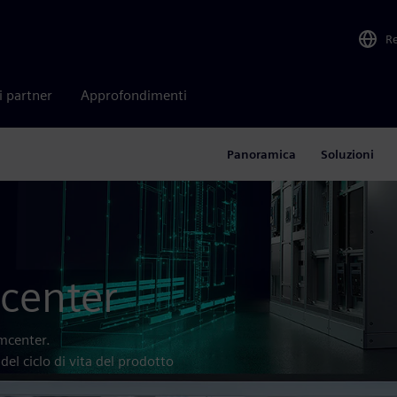
R
i partner
Approfondimenti
Panoramica
Soluzioni
center
amcenter.
el ciclo di vita del prodotto