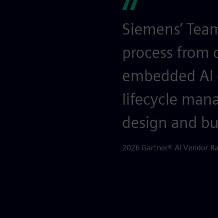
Siemens’ Team
process from c
embedded AI ca
lifecycle man
design and bu
2026 Gartner® AI Vendor Ra