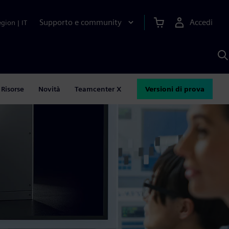
Supporto e community
Accedi
egion
|
IT
C
c
S
A
Risorse
Novità
Teamcenter X
Versioni di prova