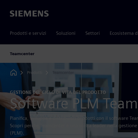
Siemens
Prodotti e servizi
Soluzioni
Settori
Ecosistema d
Teamcenter
Prodotti
Teamcenter
Home
GESTIONE DEL CICLO DI VITA DEL PRODOTTO
Software PLM Team
Pianifica, sviluppa e distribuisci prodotti con il software Te
Scopri perché Teamcenter è una scelta leader nella gestione d
(PLM).