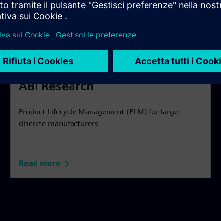
ABI Research
Product Lifecycle Management (PLM) for large
discrete manufacturers
Read more