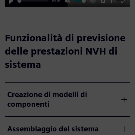
03:16
Play
Mute
Enable
Settings
PIP
Enter
captions
fulls
Funzionalità di previsione
delle prestazioni NVH di
sistema
Creazione di modelli di
componenti
Assemblaggio del sistema