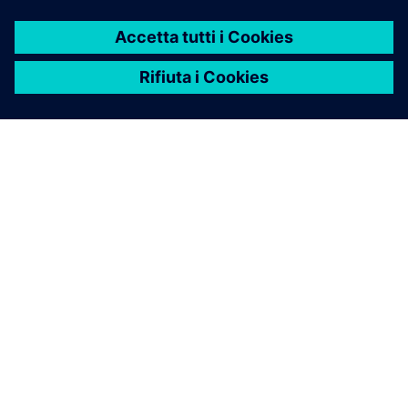
conformità agli standard e alla legislazione ISO.
Simulazione di sistemi di motori
a reazione e turbine a gas
Scopra perché la simulazione di sistema può fornire un