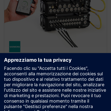
SIMCENTER TESTING
Simcenter SCADAS RS hardware
Improve efficiency of multi-physics testing in
demanding environments using robust, flexible and
high-performance data acquisition systems with
remote connectivity.