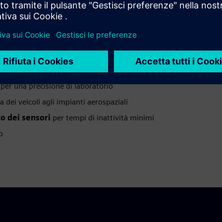
ssi tra qualità delle misurazioni, flessibilità del sistema e
e perfetta
z
per una precisione di laboratorio
a dei veicoli agli impianti aerospaziali
co dei sensori
per tempi di inattività minimi
b