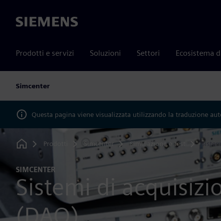
Siemens
Prodotti e servizi
Soluzioni
Settori
Ecosistema d
Simcenter
Questa pagina viene visualizzata utilizzando la traduzione au
Prodotti
Simcenter
Simulazione e test
Sistem
Home
SIMCENTER
Sistemi di acquisizi
(DAQ)