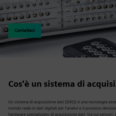
Trasformi i suoi test da dati grezzi a informazioni reali. Misu
prodotto in termini di NVH, durata e altri comportamenti fis
Contattaci
Cos'è un sistema di acquisi
Un sistema di acquisizione dati (DAQ) è una tecnologia essen
mondo reale in dati digitali per l'analisi e il processo dec
hardware specializzato di acquisizione dati, tra cui sensori