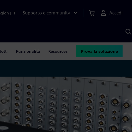
Supporto e community
Accedi
egion
|
IT
C
c
S
A
dotti
Funzionalità
Resources
Prova la soluzione