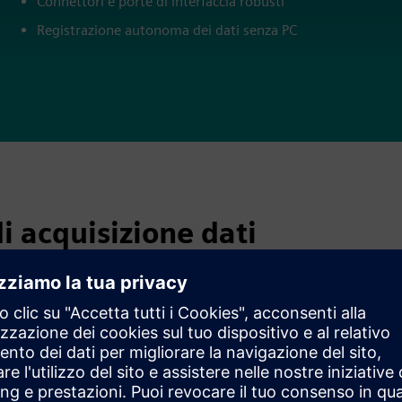
Connettori e porte di interfaccia robusti
Registrazione autonoma dei dati senza PC
di acquisizione dati
sistente nei complessi ambienti di test odierni: come acquisire
namento affidabile in diverse applicazioni. I sistemi di
promessi tra qualità delle misurazioni, flessibilità del sistema