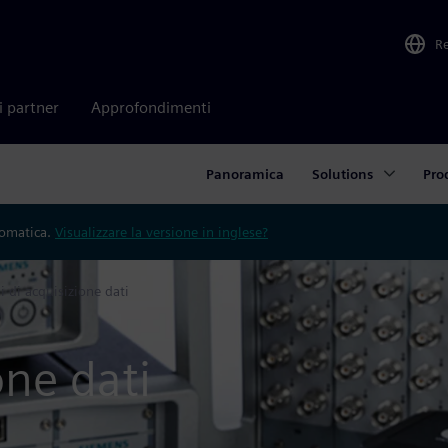
R
i partner
Approfondimenti
Panoramica
Solutions
Pro
tomatica.
Visualizzare la versione in inglese?
i di acquisizione dati
one dati