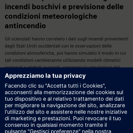
incendi boschivi e previsione delle
condizioni meteorologiche
antincendio
Gli scienziati hanno correlato i dati sugli incendi provenienti
dagli Stati Uniti occidentali con le osservazioni delle
condizioni atmosferiche, poi hanno simulato il modo in cui
tali condizioni cambieranno utilizzando modelli climatici
regionali e globali avanzati, comprese le simulazioni del
Wyoming Supercomputing Center for Atmospheric
Research (NSF NCAR) del Wyoming Supercomputing
Center.
Leggi il caso studio