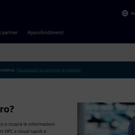
R
i partner
Approfondimenti
tomatica.
Visualizzare la versione in inglese?
ro?
o e scopra le informazioni
rt HPC e cloud rapidi e