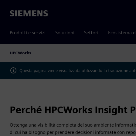
Siemens
Prodotti e servizi
Soluzioni
Settori
Ecosistema d
HPCWorks
Questa pagina viene visualizzata utilizzando la traduzione au
Perché HPCWorks Insight P
Ottenga una visibilità completa del suo ambiente informatic
di cui ha bisogno per prendere decisioni informate con repo