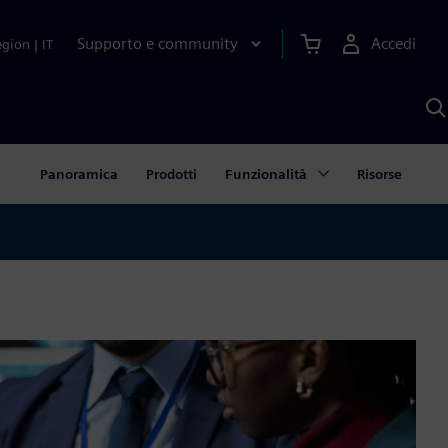
Supporto e community
Accedi
egion
|
IT
C
c
S
A
Panoramica
Prodotti
Funzionalità
Risorse