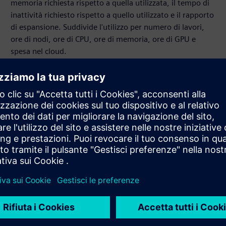
memoria richiesta rispetto a quella utilizzata, il tempo di
inattività richiesto rispetto a quello utilizzato e il rapporto
di espansione. Suddivide l'utilizzo per numero di lavori,
ore di nodi, ore di CPU, ore di memoria, ore di GPU e
spesa nel cloud.
Semplifica i rapporti
Consolida i report sull'utilizzo delle risorse in
un'unica interfaccia semplice, con report unificati tra
cluster, gestori dei carichi di lavoro e software cloud.