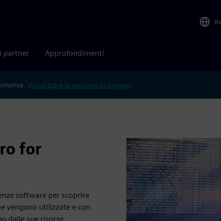
R
i partner
Approfondimenti
tomatica.
Visualizzare la versione in inglese?
ro for
cenze software per scoprire
me vengono utilizzate e con
o dalle sue risorse