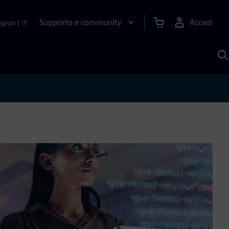
Supporto e community
Accedi
egion
|
IT
C
c
S
A