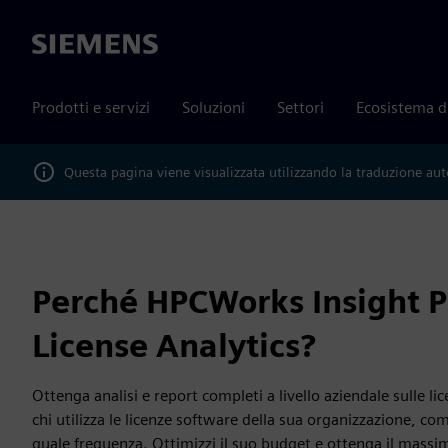
Siemens
Prodotti e servizi
Soluzioni
Settori
Ecosistema d
Questa pagina viene visualizzata utilizzando la traduzione au
Perché HPCWorks Insight P
License Analytics?
Ottenga analisi e report completi a livello aziendale sulle li
chi utilizza le licenze software della sua organizzazione, co
quale frequenza. Ottimizzi il suo budget e ottenga il massim