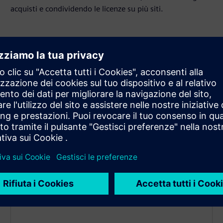
acquisti e condividendo le licenze su più siti.
Traccia e gestisca le risorse
Offri al suo team IT gli strumenti necessari per
gestire licenze, utenti, ruoli e gerarchie di reparto.
Monitora l'utilizzo del software su migliaia di
desktop con un ingombro di memoria ridotto, filtri
intelligenti e monitoraggio dello stato di inattività.