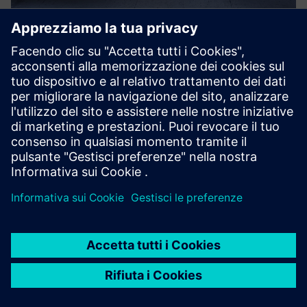
CASO STUDIO
Bye Aerospace
Play