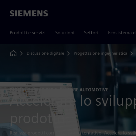
Siemens
Prodotti e servizi
Soluzioni
Settori
Ecosistema d
Discussione digitale
Progettazione ingegneristica
Home
DIGITAL THREAD PER IL SETTORE AUTOMOTIVE
Accelerare lo svilup
prodotto
Realizza progetti corretti al primo tentativo. Accelera lo sv