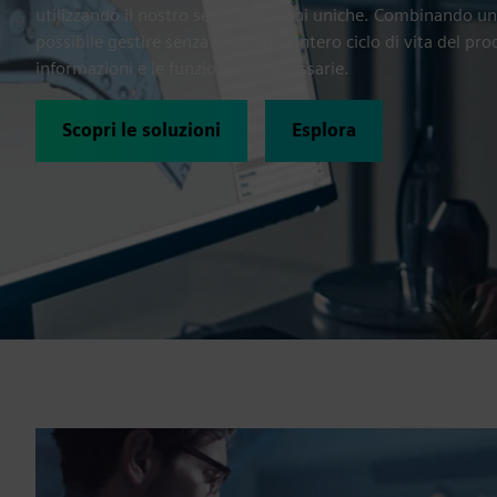
utilizzando il nostro set di soluzioni uniche. Combinando un
possibile gestire senza problemi l'intero ciclo di vita del prod
informazioni e le funzionalità necessarie.
Scopri le soluzioni
Esplora