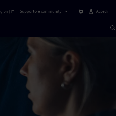
Supporto e community
Accedi
egion
|
IT
C
c
S
A