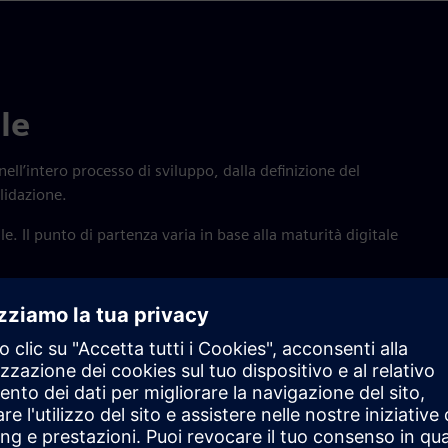
le
ell’intero processo di sviluppo, dalla definizione del
alidazione.
e. Il punto di partenza varia in base alla maturità digitale
elligent product design
Multi-domain collabo
vari reparti dell’azienda e consenta la tracciabilità dei dati dall
 tempo reale.