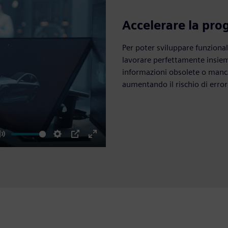
Accelerare la pro
Per poter sviluppare funzional
lavorare perfettamente insieme 
informazioni obsolete o manc
aumentando il rischio di errori
Mute
Settings
PIP
Enter
fullscreen