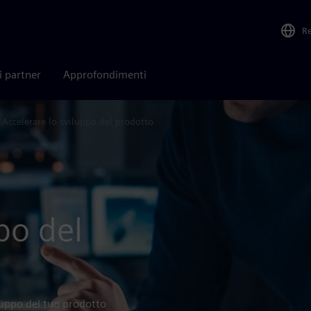
R
i partner
Approfondimenti
Accelerare lo sviluppo del prodotto
po del
iluppo del tuo prodotto