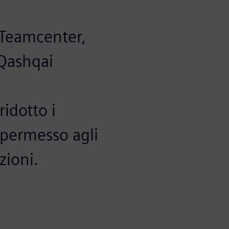
e Teamcenter,
 Qashqai
a
ridotto i
a permesso agli
zioni.