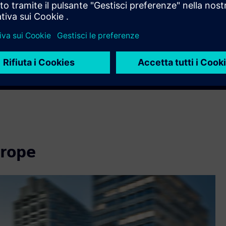
otto
gramma
urope