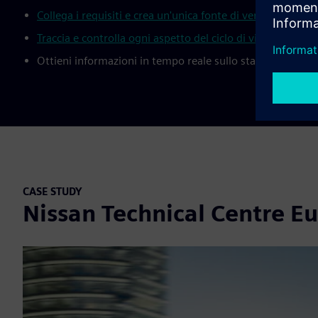
Collega i requisiti e crea un'unica fonte di verità
Traccia e controlla ogni aspetto del ciclo di vita del prod
Ottieni informazioni in tempo reale sullo stato del pro
CASE STUDY
Nissan Technical Centre E