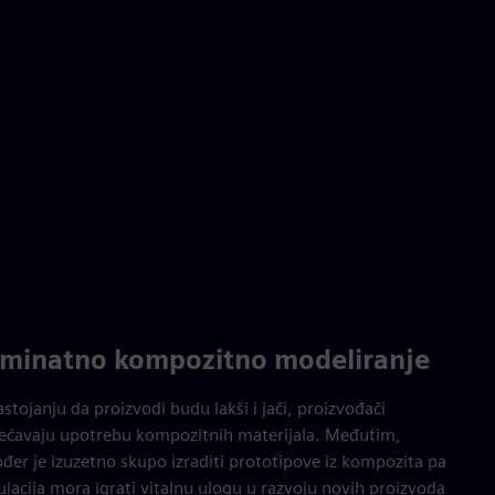
minatno kompozitno modeliranje
stojanju da proizvodi budu lakši i jači, proizvođači
ećavaju upotrebu kompozitnih materijala. Međutim,
đer je izuzetno skupo izraditi prototipove iz kompozita pa
lacija mora igrati vitalnu ulogu u razvoju novih proizvoda