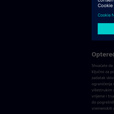
Optereć
Shvaćate da 
ključno za p
zadatak sklo
ograničenja 
višestrukim 
vrijeme i tr
do pogrešnih
vremenskih 