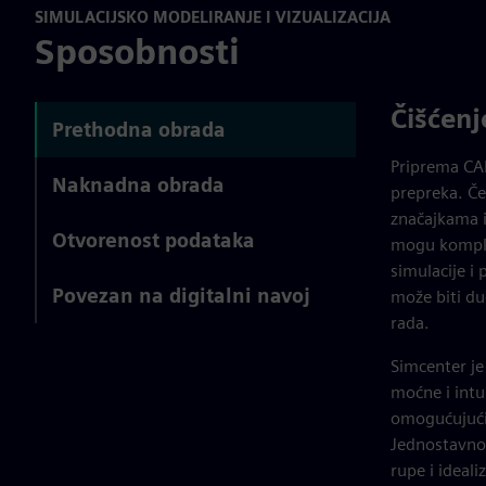
SIMULACIJSKO MODELIRANJE I VIZUALIZACIJA
Sposobnosti
Čišćenj
Prethodna obrada
Priprema CAD
Naknadna obrada
prepreka. Če
značajkama i
Otvorenost podataka
mogu kompli
simulacije i
Povezan na digitalni navoj
može biti du
rada.
Simcenter je
moćne i intui
omogućujući
Jednostavno 
rupe i ideali