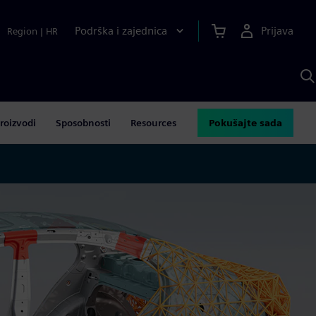
Podrška i zajednica
Prijava
Region
|
HR
P
p
S
roizvodi
Sposobnosti
Resources
Pokušajte sada