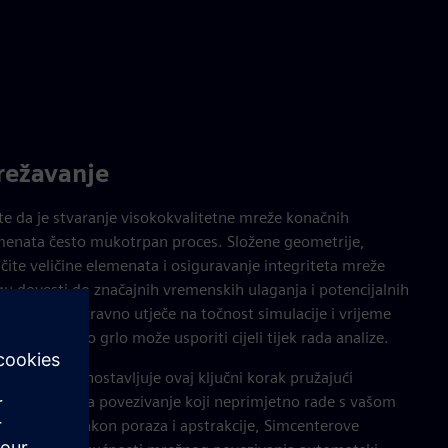
ežavanje
te da je stvaranje visokokvalitetne mreže konačnih
menata često mukotrpan proces. Složene geometrije,
ičite veličine elemenata i osiguravanje integriteta mreže
u dovesti do značajnih vremenskih ulaganja i potencijalnih
ešaka, što izravno utječe na točnost simulacije i vrijeme
de. Ovo usko grlo može usporiti cijeli tijek rada analize.
enter pojednostavljuje ovaj ključni korak pružajući
redne alate za povezivanje koji neprimjetno rade s vašom
metrijom. Nakon poraza i apstrakcije, Simcenterove