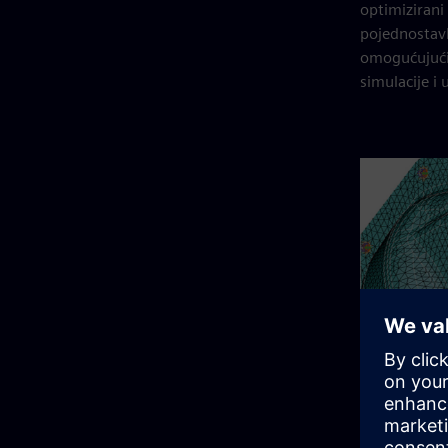
optimizirani
pojednostavl
omogućujući 
simulacije i 