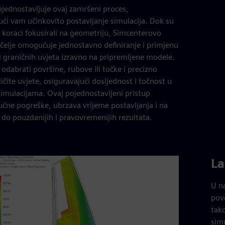
jednostavljuje ovaj zamršeni proces,
i vam učinkovito postavljanje simulacija. Dok su
 koraci fokusirali na geometriju, Simcenterovo
učelje omogućuje jednostavno definiranje i primjenu
i graničnih uvjeta izravno na pripremljene modele.
odabrati površine, rubove ili točke i precizno
zličite uvjete, osiguravajući dosljednost i točnost u
imulacijama. Ovaj pojednostavljeni pristup
učne pogreške, ubrzava vrijeme postavljanja i na
 do pouzdanijih i pravovremenijih rezultata.
La
U na
pov
tako
simu