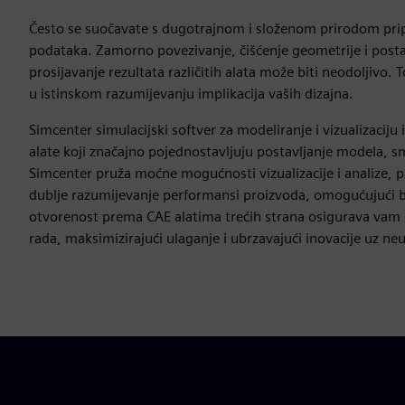
Često se suočavate s dugotrajnom i složenom prirodom pri
podataka. Zamorno povezivanje, čišćenje geometrije i postav
prosijavanje rezultata različitih alata može biti neodoljivo.
u istinskom razumijevanju implikacija vaših dizajna.
Simcenter simulacijski softver za modeliranje i vizualizaci
alate koji značajno pojednostavljuju postavljanje modela, s
Simcenter pruža moćne mogućnosti vizualizacije i analize, p
dublje razumijevanje performansi proizvoda, omogućujući brž
otvorenost prema CAE alatima trećih strana osigurava vam 
rada, maksimizirajući ulaganje i ubrzavajući inovacije uz ne