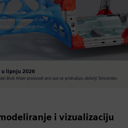
zu i robusnu vizualizaciju
a koji će vam pomoći da u
lacije uz neusporedivu
 u lipnju 2026
! Bivši Altair proizvodi prvi put se pridružuju obitelji Simcenter.
odeliranje i vizualizaciju