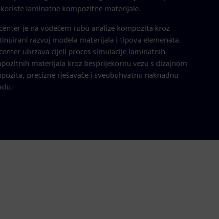
i koriste laminatne kompozitne materijale.
center je na vodećem rubu analize kompozita kroz
inuirani razvoj modela materijala i tipova elemenata.
enter ubrzava cijeli proces simulacije laminatnih
pozitnih materijala kroz besprijekornu vezu s dizajnom
pozita, precizne rješavače i sveobuhvatnu naknadnu
adu.