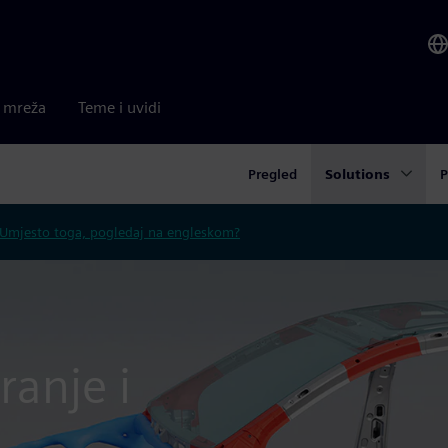
a mreža
Teme i uvidi
Pregled
Solutions
P
Umjesto toga, pogledaj na engleskom?
ranje i