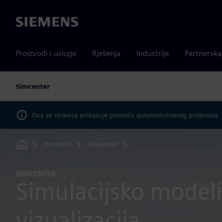
Siemens
Proizvodi i usluge
Rješenja
Industrije
Partnersk
Simcenter
Ova se stranica prikazuje pomoću automatiziranog prijevoda.
Proizvodi
Simcentar
Simulacijsko modeliranje
Home
SIMCENTER
Simulacijsko modeli
vizualizacija