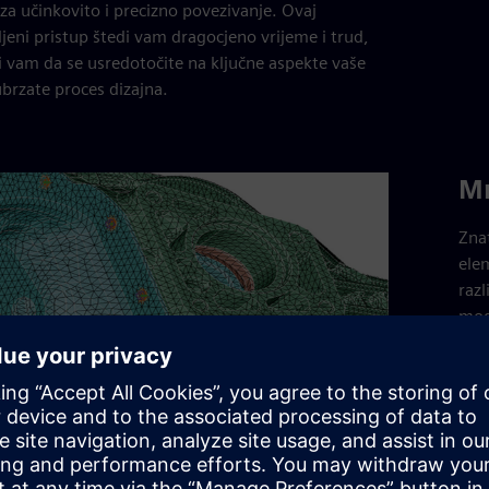
 za učinkovito i precizno povezivanje. Ovaj
jeni pristup štedi vam dragocjeno vrijeme i trud,
vam da se usredotočite na ključne aspekte vaše
ubrzate proces dizajna.
Mr
Zna
ele
razl
mog
pogr
obra
Simc
nap
geo