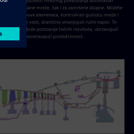
eligentne mogućnosti mrežnog povezivanja automatski
eriraju optimalne mreže, čak i za zamršene dizajne. Možete
 definirati tipove elemenata, kontrolirati gustoću mreže i
urati pravilne veze, drastično smanjujući ručni napor. To
 omogućuje brže postizanje točnih rezultata, ubrzavajući
use dizajna i povećavajući produktivnost.