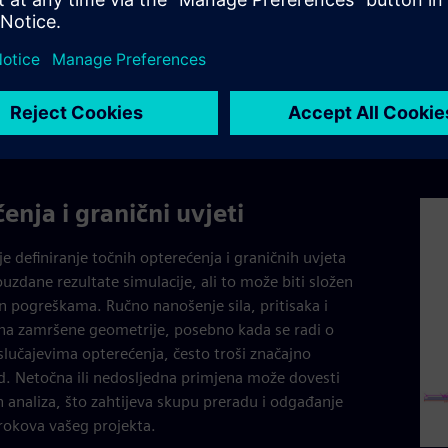
int
gen
brzo
osig
vam
cikl
enja i granični uvjeti
je definiranje točnih opterećenja i graničnih uvjeta
ouzdane rezultate simulacije, ali to može biti složen
n pogreškama. Ručno nanošenje sila, pritisaka i
na zamršene geometrije, posebno kada se radi o
slučajevima opterećenja, često troši značajno
ud. Netočna ili nedosljedna primjena može dovesti
 analiza, što zahtijeva skupu preradu i odgađanje
rokova vašeg projekta.