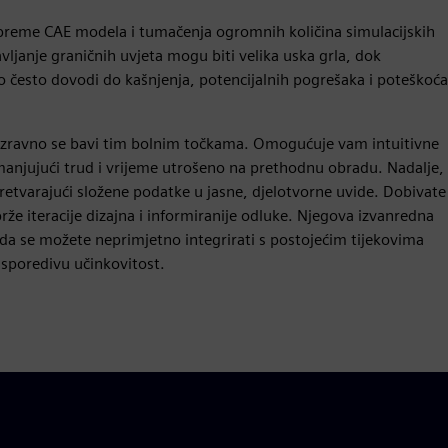
preme CAE modela i tumačenja ogromnih količina simulacijskih
ljanje graničnih uvjeta mogu biti velika uska grla, dok
 To često dovodi do kašnjenja, potencijalnih pogrešaka i poteškoća
ju izravno se bavi tim bolnim točkama. Omogućuje vam intuitivne
manjujući trud i vrijeme utrošeno na prethodnu obradu. Nadalje,
retvarajući složene podatke u jasne, djelotvorne uvide. Dobivate
e iteracije dizajna i informiranije odluke. Njegova izvanredna
da se možete neprimjetno integrirati s postojećim tijekovima
usporedivu učinkovitost.