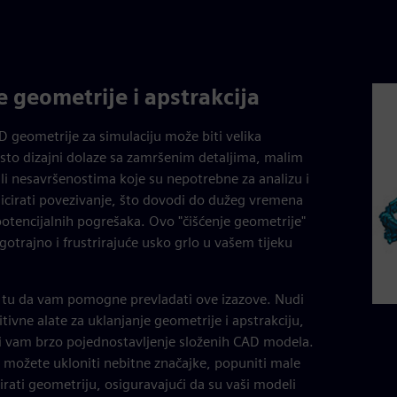
e geometrije i apstrakcija
 geometrije za simulaciju može biti velika
sto dizajni dolaze sa zamršenim detaljima, malim
li nesavršenostima koje su nepotrebne za analizu i
cirati povezivanje, što dovodi do dužeg vremena
 potencijalnih pogrešaka. Ovo "čišćenje geometrije"
gotrajno i frustrirajuće usko grlo u vašem tijeku
 tu da vam pomogne prevladati ove izazove. Nudi
tivne alate za uklanjanje geometrije i apstrakciju,
 vam brzo pojednostavljenje složenih CAD modela.
možete ukloniti nebitne značajke, popuniti male
zirati geometriju, osiguravajući da su vaši modeli