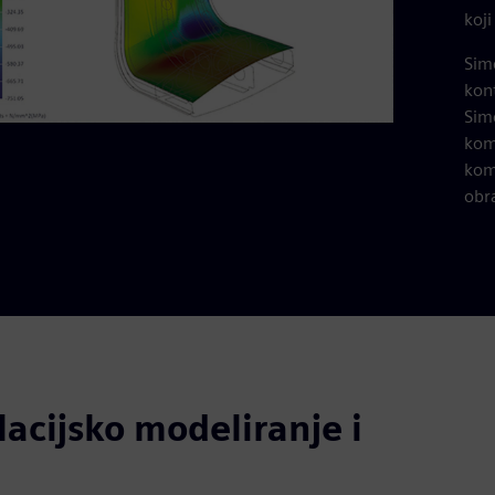
koj
Sim
kont
Simc
kom
kom
obr
lacijsko modeliranje i