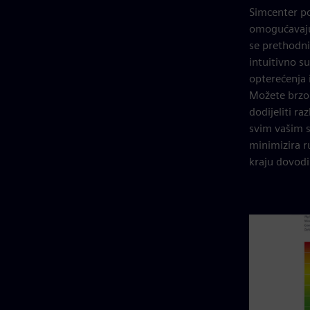
Simcenter po
omogućavajuć
se prethodni
intuitivno s
opterećenja 
Možete brzo 
dodijeliti ra
svim vašim s
minimizira r
kraju dovodi