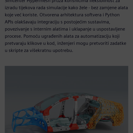
Simcenter Hypermesh pruža korisnicima fleksibilnost za
izradu tijekova rada simulacije kako žele - bez zamjene alata
koje već koriste. Otvorena arhitektura softvera i Python
APIs olakšavaju integraciju s postojećim sustavima,
povezivanje s internim alatima i uklapanje u uspostavljene
procese. Pomoću ugrađenih alata za automatizaciju koji
pretvaraju klikove u kod, inženjeri mogu pretvoriti zadatke
u skripte za višekratnu upotrebu.