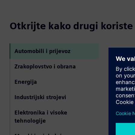
Otkrijte kako drugi koris
Automobili i prijevoz
Simcen
automob
Zrakoplovstvo i obrana
Simcenter H
Energija
mrežicu za p
aeroakustik
Industrijski strojevi
kontrola gra
robusnih, po
dizajna.
Elektronika i visoke
tehnologije