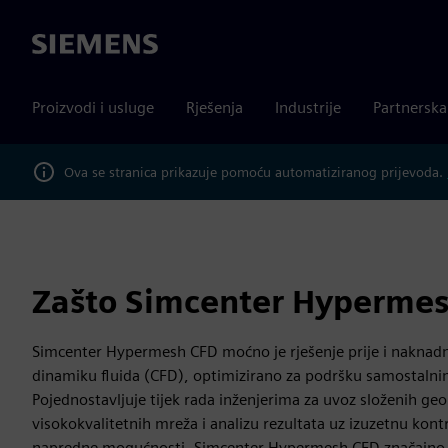
Siemens
Proizvodi i usluge
Rješenja
Industrije
Partnersk
Ova se stranica prikazuje pomoću automatiziranog prijevoda.
Zašto Simcenter Hyperme
Simcenter Hypermesh CFD moćno je rješenje prije i naknad
dinamiku fluida (CFD), optimizirano za podršku samostalni
Pojednostavljuje tijek rada inženjerima za uvoz složenih ge
visokokvalitetnih mreža i analizu rezultata uz izuzetnu kontr
napredne mogućnosti, Simcenter Hypermesh CFD značajno 