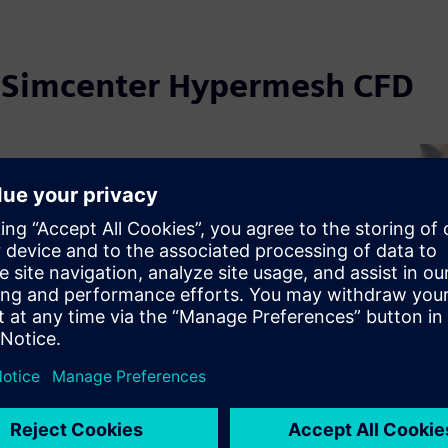
te Simcenter Hypermesh CFD
ter Hypermesh CFD u
ilskoj industriji i prijevozu
ypermesh CFD pruža neutralnu, visokokvalitetnu
otpunu aerodinamiku vozila, upravljanje toplinom i
u. Njegovo napredno rukovanje geometrijom i
ničnog sloja pomažu CFD stručnjacima u stvaranju
novljivih mreža za preciznu simulaciju kroz cikluse