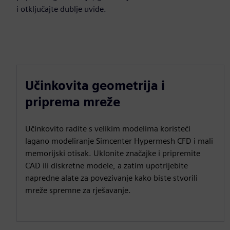
i otključajte dublje uvide.
Učinkovita geometrija i
priprema mreže
Učinkovito radite s velikim modelima koristeći
lagano modeliranje Simcenter Hypermesh CFD i mali
memorijski otisak. Uklonite značajke i pripremite
CAD ili diskretne modele, a zatim upotrijebite
napredne alate za povezivanje kako biste stvorili
mreže spremne za rješavanje.