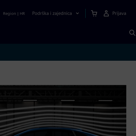
Podrška i zajednica
Prijava
Region
|
HR
P
p
S