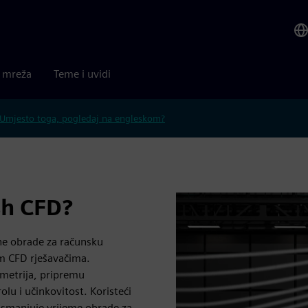
a mreža
Teme i uvidi
Umjesto toga, pogledaj na engleskom?
sh CFD?
ne obrade za računsku
m CFD rješavačima.
ometrija, pripremu
olu i učinkovitost. Koristeći
smanjuje vrijeme obrade za