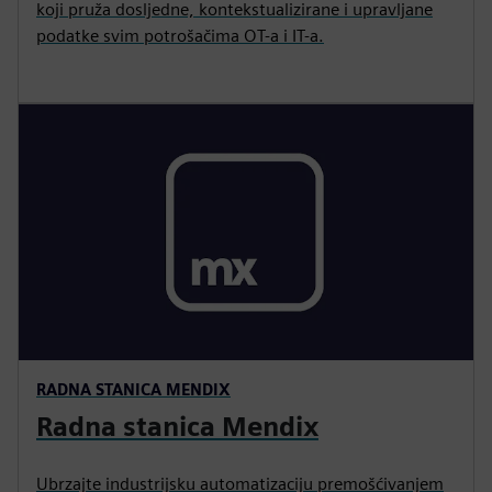
koji pruža dosljedne, kontekstualizirane i upravljane
podatke svim potrošačima OT-a i IT-a.
RADNA STANICA MENDIX
Radna stanica Mendix
Ubrzajte industrijsku automatizaciju premošćivanjem