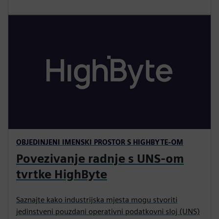
OBJEDINJENI IMENSKI PROSTOR S HIGHBYTE-OM
Povezivanje radnje s UNS-om
tvrtke HighByte
Saznajte kako industrijska mjesta mogu stvoriti
jedinstveni pouzdani operativni podatkovni sloj (UNS)