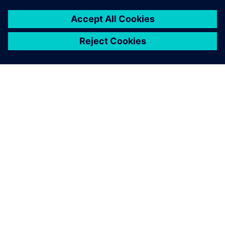
LOW CODE NA PODU TRGOVINE
Aplikacije s niskim kodom u
trgovini: Mendix on Edge
Pokrenite aplikacije s niskim kodom u kontejnerima
izravno na Industrial Edge uređajima s OT vezom
agnostičkim dobavljačima, jedinstvenim modelom
semantičkih podataka i centraliziranim upravljanjem
životnim ciklusom aplikacija