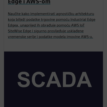
Edge i AWS-om
Naučite kako implementirati agnostičku arhitekturu
koja bilježi podatke trgovine pomoću Industrial Edge
Edgea, unaprijed ih obrađuje pomoću AWS IoT
SiteWise Edge i sigurno prosljeđuje usklađene
vremenske serije i podatke modela imovine AWS-u.