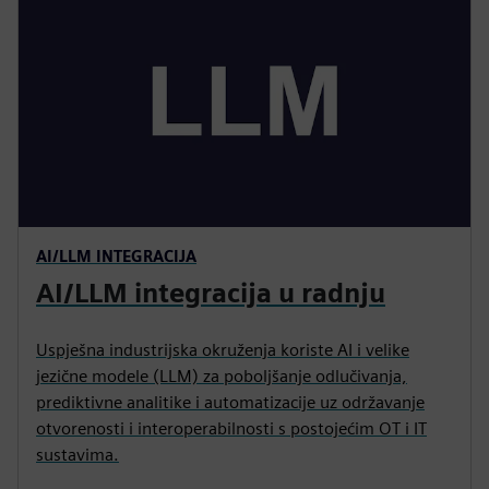
AI/LLM INTEGRACIJA
AI/LLM integracija u radnju
Uspješna industrijska okruženja koriste AI i velike
jezične modele (LLM) za poboljšanje odlučivanja,
prediktivne analitike i automatizacije uz održavanje
otvorenosti i interoperabilnosti s postojećim OT i IT
sustavima.