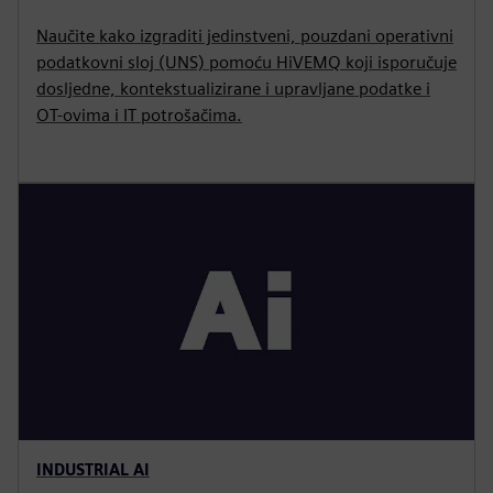
Naučite kako izgraditi jedinstveni, pouzdani operativni
podatkovni sloj (UNS) pomoću HiVEMQ koji isporučuje
dosljedne, kontekstualizirane i upravljane podatke i
OT-ovima i IT potrošačima.
INDUSTRIAL AI