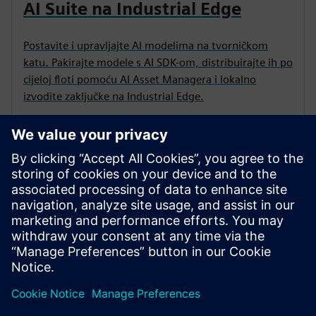
AI Suite na Industrial Edge
Postavite i upravljajte AI modelima na tvorničkom
katu. Pakirajte modele s AI SDK-om, distribuirajte ih po
cijeloj floti pomoću AI Asset Managera i lokalno
izvodite zaključke na Industrial Edge.