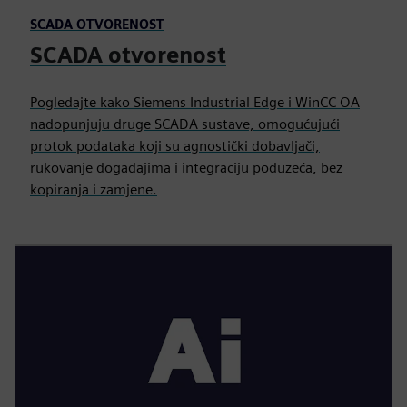
SCADA OTVORENOST
SCADA otvorenost
Pogledajte kako Siemens Industrial Edge i WinCC OA
nadopunjuju druge SCADA sustave, omogućujući
protok podataka koji su agnostički dobavljači,
rukovanje događajima i integraciju poduzeća, bez
kopiranja i zamjene.