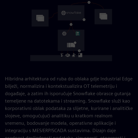
Hibridna arhitektura od ruba do oblaka gdje Industrial Edge
bilježi, normalizira i kontekstualizira OT telemetriju i
događaje, a zatim ih isporučuje Snowflake obrasce gutanja
temeljene na datotekama i streaming. Snowflake služi kao
korporativni oblak podataka za slijetne, kurirane i analitičke
slojeve, omogućujući analitiku u kratkom realnom
vremenu, bodovanje modela, operativne aplikacije i
integraciju s MES/ERP/SCADA sustavima. Dizajn daje
prednost dosljednosti podataka, sigurnosti, otpornosti i