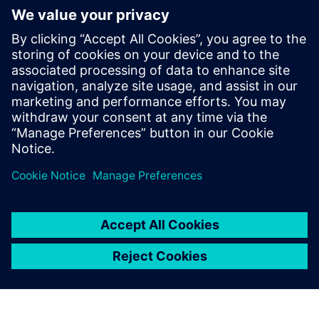
• Pričvršćuje podatke u memoriji za kratke nestanke
• Izvodi provjeru valjanosti sheme i zdravstvene
provjere putem JDBC-a
• Prenosi redove podataka izravno u Snowflake putem
Snowpipe