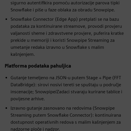
sigurno autentifikira pomoću autorizacije parova tipki
Snowflake i piše u faze oblaka za obradu Snowpipe.
Snowflake Connector (Edge App) pretplati se na bazu
podataka za kontinuirane streamove, provodi provjeru
valjanosti sheme i zdravstvene provjere, puferira kratke
prekide u memoriji i koristi Snowpipe Streaming za
umetanje redaka izravno u Snowflake s malim
kašnjenjem.
Platforma podataka pahuljica
Gutanje temeljeno na JSON-u putem Stage + Pipe (FFT
DataBridge): sirovi nosivi tereti se spuštaju u područje
inscenacije; Snowpipe/Zadaci stvaraju kurirane tablice i
povijesne arhive.
Izravno gutanje zasnovano na redovima (Snowpipe
Streaming putem Snowflake Connector): kontinuirana
dostupnost operativnih redova s malim kašnjenjem za
nadzorne ploče i nadzor.