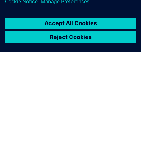
HIVEMQ (sjedište/središnji)
• Točka agregacije poduzeća UNS s grupiranjem,
provedbom politika i integracijom poduzeća
• Pruža kurirane tokove podataka za ERP, MES, CRM,
analitiku u oblaku i korporativne nadzorne ploče
• Podržava sinkronizaciju s više mjesta