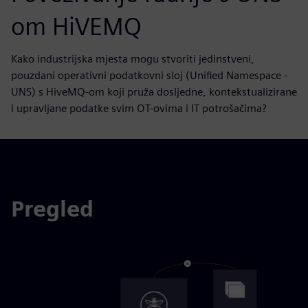
om HiVEMQ
Kako industrijska mjesta mogu stvoriti jedinstveni,
pouzdani operativni podatkovni sloj (Unified Namespace -
UNS) s HiveMQ-om koji pruža dosljedne, kontekstualizirane
i upravljane podatke svim OT-ovima i IT potrošačima?
Pregled