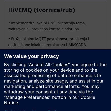
HiVEMQ (tvornica/rub)
• Implementira lokalni UNS: hijerarhija tema,
zadržavanje i provedba kontrole pristupa
• Pruža lokalnu MQTT postojanost, proširenja i
optimizirane lokalne pretplate za HMI/SCADA
• Omogućuje sigurno premošćivanje na središnji
HIVEMQ