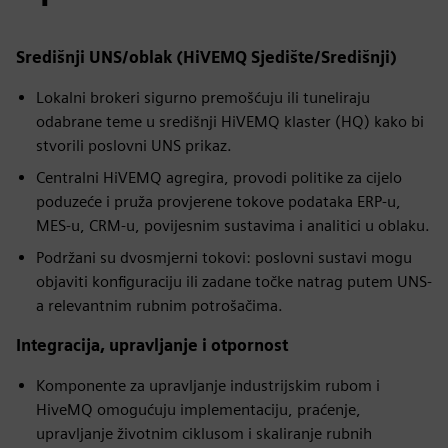
Središnji UNS/oblak (HiVEMQ Sjedište/Središnji)
Lokalni brokeri sigurno premošćuju ili tuneliraju
odabrane teme u središnji HiVEMQ klaster (HQ) kako bi
stvorili poslovni UNS prikaz.
Centralni HiVEMQ agregira, provodi politike za cijelo
poduzeće i pruža provjerene tokove podataka ERP-u,
MES-u, CRM-u, povijesnim sustavima i analitici u oblaku.
Podržani su dvosmjerni tokovi: poslovni sustavi mogu
objaviti konfiguraciju ili zadane točke natrag putem UNS-
a relevantnim rubnim potrošačima.
Integracija, upravljanje i otpornost
Komponente za upravljanje industrijskim rubom i
HiveMQ omogućuju implementaciju, praćenje,
upravljanje životnim ciklusom i skaliranje rubnih