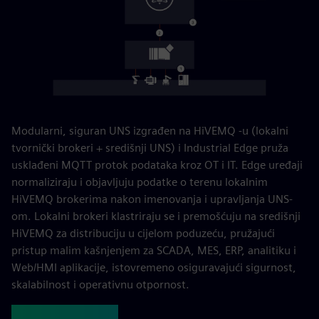
Modularni, siguran UNS izgrađen na HiVEMQ -u (lokalni
tvornički brokeri + središnji UNS) i Industrial Edge pruža
usklađeni MQTT protok podataka kroz OT i IT. Edge uređaji
normaliziraju i objavljuju podatke o terenu lokalnim
HiVEMQ brokerima nakon imenovanja i upravljanja UNS-
om. Lokalni brokeri klastriraju se i premošćuju na središnji
HiVEMQ za distribuciju u cijelom poduzeću, pružajući
pristup malim kašnjenjem za SCADA, MES, ERP, analitiku i
Web/HMI aplikacije, istovremeno osiguravajući sigurnost,
skalabilnost i operativnu otpornost.