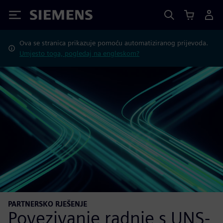
Siemens
Ova se stranica prikazuje pomoću automatiziranog prijevoda.
Umjesto toga, pogledaj na engleskom?
PARTNERSKO RJEŠENJE
Povezivanje radnje s UNS-