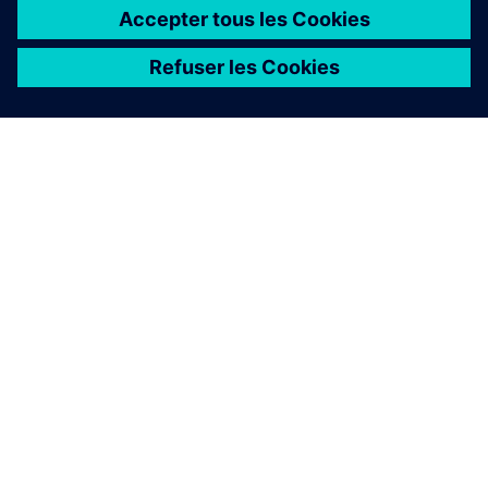
Comment Rapidminer aide-t-il
à intégrer les agents IA ?
Comment Rapidminer prend-il
en charge les analyses
avancées et gère-t-il
l'intégration de données à
grande échelle ?
Rapidminer peut-il évoluer
pour prendre en charge des