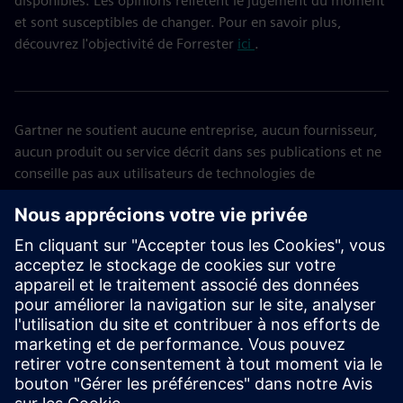
disponibles. Les opinions reflètent le jugement du moment
et sont susceptibles de changer. Pour en savoir plus,
découvrez l'objectivité de Forrester
ici
.
Gartner ne soutient aucune entreprise, aucun fournisseur,
aucun produit ou service décrit dans ses publications et ne
conseille pas aux utilisateurs de technologies de
sélectionner uniquement les fournisseurs les mieux notés
ou ayant reçu une autre désignation. Les publications de
Gartner contiennent les opinions de l'organisation
spécialisée dans les informations commerciales et
technologiques de Gartner et ne doivent pas être
interprétées comme des déclarations factuelles. Gartner
décline toute garantie, expresse ou implicite, concernant
cette publication, y compris toute garantie de qualité
marchande ou d'adéquation à un usage particulier.
GARTNER est une marque déposée de Gartner, Inc. et/ou de