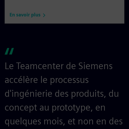
En savoir plus
Le Teamcenter de Siemens
S
accélère le processus
e
d'ingénierie des produits, du
e
concept au prototype, en
e
quelques mois, et non en des
n