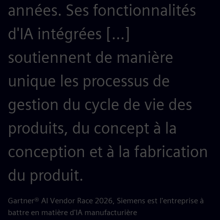
années. Ses fonctionnalités
d
d'IA intégrées [...]
d
soutiennent de manière
r
unique les processus de
a
gestion du cycle de vie des
l
produits, du concept à la
c
conception et à la fabrication
AB
po
du produit.
Gartner® AI Vendor Race 2026, Siemens est l'entreprise à
battre en matière d'IA manufacturière