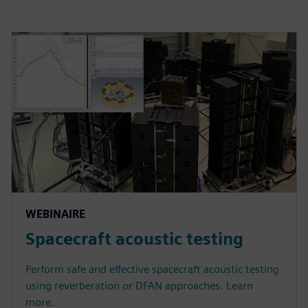
WEBINAIRE
Spacecraft acoustic testing
Perform safe and effective spacecraft acoustic testing
using reverberation or DFAN approaches. Learn
more.