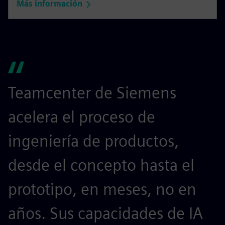
Más información
Teamcenter de Siemens
S
acelera el proceso de
r
ingeniería de productos,
p
desde el concepto hasta el
p
prototipo, en meses, no en
s
años. Sus capacidades de IA