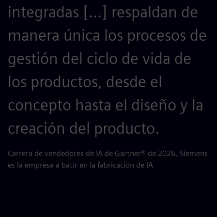
integradas [...] respaldan de
f
manera única los procesos de
c
gestión del ciclo de vida de
p
los productos, desde el
o
concepto hasta el diseño y la
c
creación del producto.
AB
pa
Carrera de vendedores de IA de Gartner® de 2026, Siemens
es la empresa a batir en la fabricación de IA