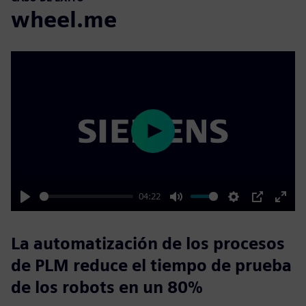
wheel.me
Play
04:22
Play
Mute
Settings
PIP
Enter
fulls
La automatización de los procesos
de PLM reduce el tiempo de prueba
de los robots en un 80%