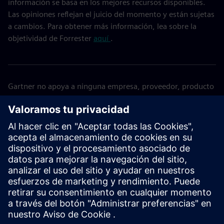
información se basa en los mejores recursos disponibles.
Las opiniones reflejan el juicio del momento y están sujetas
a cambios. Para obtener más información, lea sobre la
objetividad de Forrester
aquí
.
Gartner no apoya a ninguna empresa, proveedor, producto
o servicio que aparezca en sus publicaciones y no aconseja
a los usuarios de tecnología que seleccionen únicamente a
los proveedores con las valoraciones más altas u otra
designación. Las publicaciones de Gartner consisten en las
opiniones de la organización de información empresarial y
tecnológica de Gartner y no deben interpretarse como
declaraciones de hecho. Gartner se niega a todas las
garantías, expresas o implícitas, con respecto a esta
publicación, incluidas las garantías de comerciabilidad o
idoneidad para un propósito determinado. GARTNER es una
marca comercial de Gartner, Inc. y/o sus filiales.