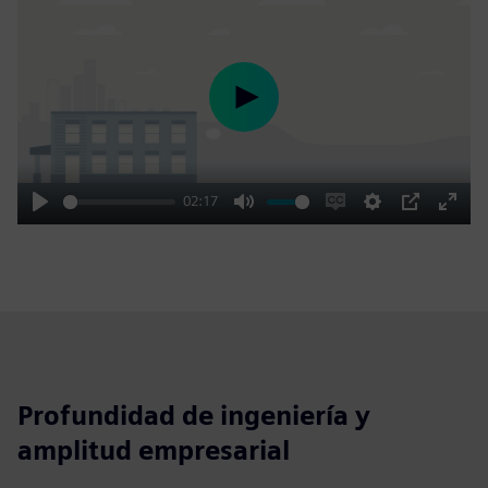
Play
02:17
Play
Mute
Enable
Settings
PIP
Enter
captions
fulls
Profundidad de ingeniería y
amplitud empresarial