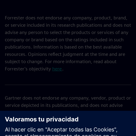
Forrester does not endorse any company, product, brand,
or service included in its research publications and does not
advise any person to select the products or services of any
company or brand based on the ratings included in such
publications. Information is based on the best available
resources. Opinions reflect judgment at the time and are
subject to change. For more information, read about
Forrester’s objectivity
here
.
Gartner does not endorse any company, vendor, product or
service depicted in its publications, and does not advise
technology users to select only those vendors with the
highest ratings or other designation. Gartner publications
consist of the opinions of Gartner’s business and
technology insights organization and should not be