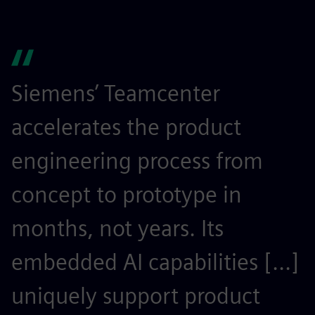
Siemens’ Teamcenter
S
accelerates the product
r
engineering process from
e
concept to prototype in
s
months, not years. Its
t
embedded AI capabilities [...]
o
uniquely support product
r