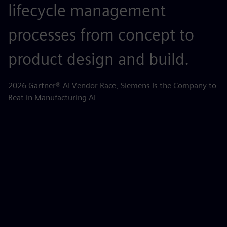
lifecycle management
c
processes from concept to
p
product design and build.
o
m
2026 Gartner® AI Vendor Race, Siemens Is the Company to
Beat in Manufacturing AI
AB
la