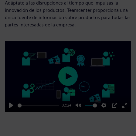
Adáptate a las disrupciones al tiempo que impulsas la
innovación de los productos. Teamcenter proporciona una
única fuente de información sobre productos para todas las
partes interesadas de la empresa.
Play
02:24
Play
Mute
Settings
PIP
Enter
fulls