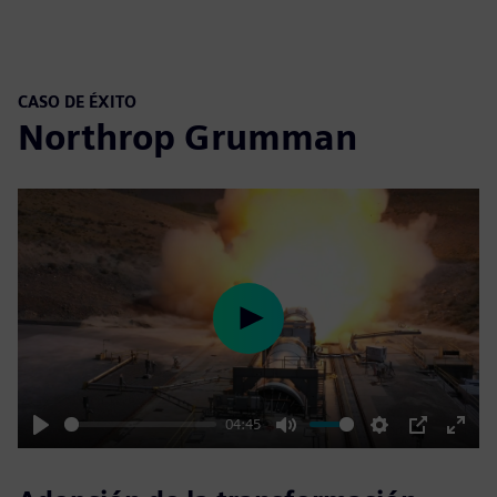
CASO DE ÉXITO
Northrop Grumman
Play
04:45
Play
Mute
Settings
PIP
Enter
fulls