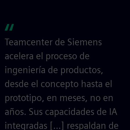
Teamcenter de Siemens
S
acelera el proceso de
r
ingeniería de productos,
p
desde el concepto hasta el
p
prototipo, en meses, no en
s
años. Sus capacidades de IA
integradas [...] respaldan de
f