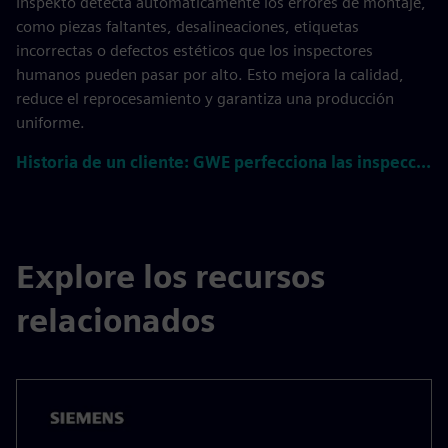
-02:02
Play
Mute
Settings
PIP
Enter
fulls
Montaje de final de línea
El montaje de final de línea es la fase final de producción en
la que los componentes se ensamblan en un producto
acabado mediante pasos manuales y automatizados.
Inspekto detecta automáticamente los errores de montaje,
como piezas faltantes, desalineaciones, etiquetas
incorrectas o defectos estéticos que los inspectores
humanos pueden pasar por alto. Esto mejora la calidad,
reduce el reprocesamiento y garantiza una producción
uniforme.
Historia de un cliente: GWE perfecciona las inspecciones visuales de final de línea