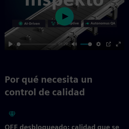
Play
01:29
Play
Mute
Settings
PIP
Enter
fulls
Por qué necesita un
control de calidad
OEE desbloqueado: calidad que se