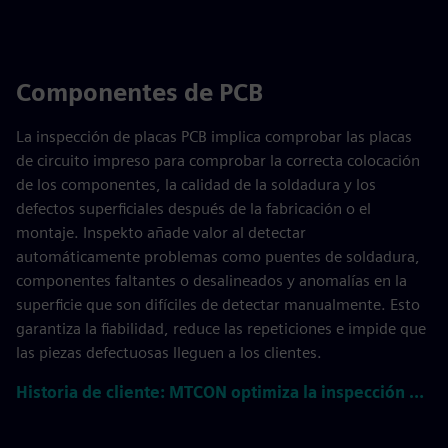
solidificar, formando componentes complejos y duraderos
que se utilizan en industrias como la automoción, la
aeroespacial y la maquinaria pesada. Inspekto puede
detectar automáticamente los defectos de la superficie,
como grietas, porosidades y errores de error, que son
difíciles de detectar manualmente. Esto reduce el
desperdicio, mejora la consistencia y garantiza piezas
fundidas fiables y de alta calidad.
Historia de cliente: BSH reduce los residuos con una inspección basada en la IA
Componentes de PCB
La inspección de placas PCB implica comprobar las placas
de circuito impreso para comprobar la correcta colocación
de los componentes, la calidad de la soldadura y los
defectos superficiales después de la fabricación o el