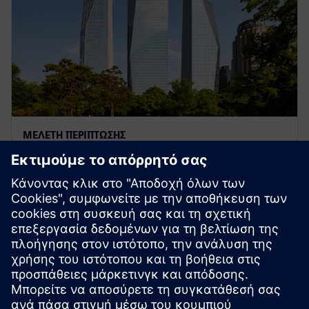
ΜΕΛΈΤΗ ΠΕΡΊΠΤΩΣΗΣ
Διεθνές Οικονομικό Κέντρο
Σεούλ
Το IFC Seoul, το ορόσημο συγκρότημα μικτής χρήσης
της Νότιας Κορέας, συνεργάζεται με τη Siemens για
τη βελτιστοποίηση της απόδοσης των κτιρίων, τη
μείωση των εκπομπών και την επιτάχυνση των στόχων
βιωσιμότητας.