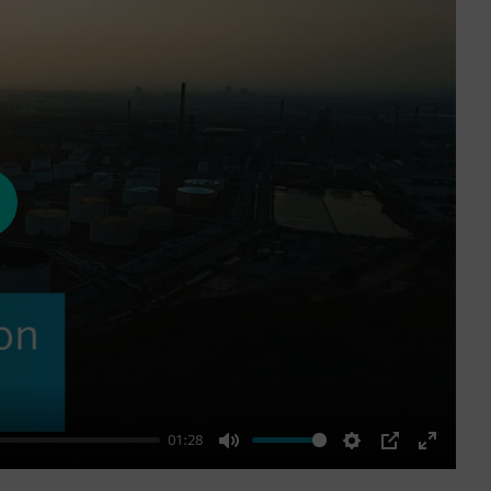
ay
01:28
Mute
Settings
PIP
Enter