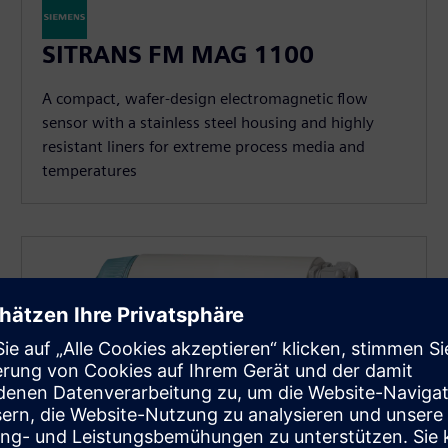
SITRANS FM MAG 1100
A compact, wafer-design electromagnetic flow
sensor with a stainless steel housing and highly
resistant liners for extreme process media and
temperatures