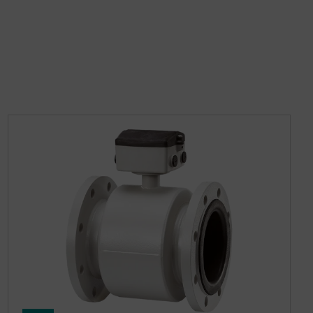
fullscre