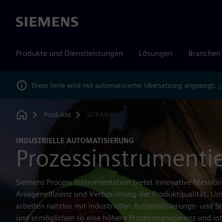
Siemens
Produkte und Dienstleistungen
Lösungen
Branchen
Diese Seite wird mit automatisierter Übersetzung angezeigt.
L
Produkte
SITRANS
Home
INDUSTRIELLE AUTOMATISIERUNG
Prozessinstrumenti
Siemens Process Instrumentation bietet innovative Messlös
Anlageneffizienz und Verbesserung der Produktqualität. Uns
arbeiten nahtlos mit industriellen Automatisierungs- un
und ermöglichen so eine höhere Prozesstransparenz und int