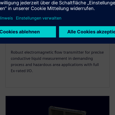
SITRANS FM MAG 6000 I /
6000 I Ex de
Robust electromagnetic flow transmitter for precise
conductive liquid measurement in demanding
process and hazardous area applications with full
Ex-rated I/O.