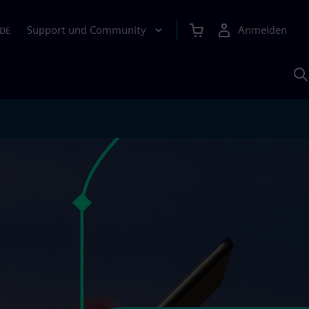
Support und Community
Anmelden
DE
M
S
K
s