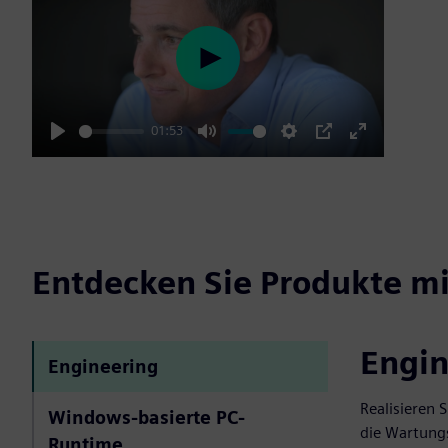
Play
01:53
Play
Mute
Settings
PIP
Enter
fullscreen
Entdecken Sie Produkte mi
Engin
Engineering
Realisieren 
Windows-basierte PC-
die Wartung
Runtime