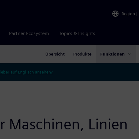
Region
|
Partner Ecosystem
Topics & Insights
Übersicht
Produkte
Funktionen
ieber auf Englisch ansehen?
ür Maschinen, Linien