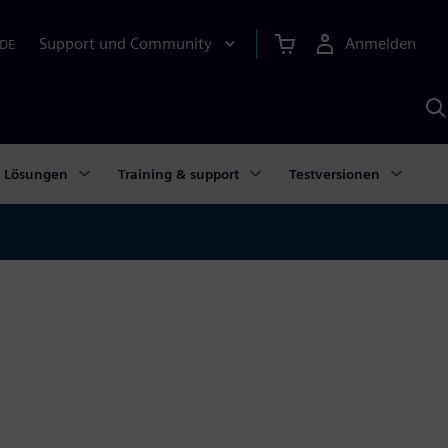
Support und Community
Anmelden
DE
M
S
K
s
Lösungen
Training & support
Testversionen