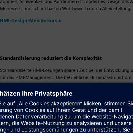
Zoomen, Schwenken und Aufräumen ist modernes Design das Au
Mehrwert, um sich im harten Wettbewerb durch Alleinstellung
HMI-Design-Meisterkurs >
Standardisierung reduziert die Komplexität
Standardisierte HMI-Lösungen sparen Zeit bei der Entwicklung 
für das HMI-Management. Die betriebliche Effizienz wird erhöht
Verwenden Sie die gebrauchsfertigen Bibliotheken wie Industry L
Prozessvisualisierung und -steuerung zu standardisieren oder nu
Modultyp-Verpackung (MTP)
.