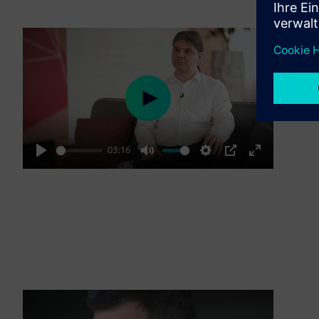
Play
03:16
Play
Mute
Settings
PIP
Enter
fullscreen