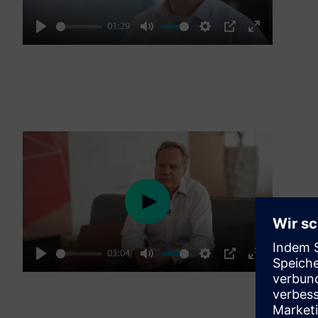
01:29
Play
Mute
Settings
PIP
Enter
fullscreen
Play
03:04
Play
Mute
Settings
PIP
Enter
fullscreen