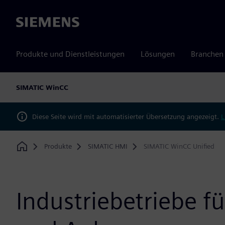
Siemens
Produkte und Dienstleistungen
Lösungen
Branchen
SIMATIC WinCC
Diese Seite wird mit automatisierter Übersetzung angezeigt.
L
Produkte
SIMATIC HMI
SIMATIC WinCC Unified
Home
Industriebetriebe f