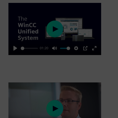
Play
01:20
Play
Mute
Settings
PIP
Enter
fullscreen
Play