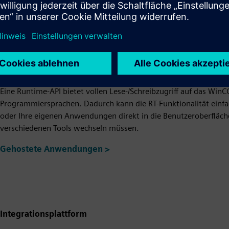
Hohes Maß an Offenheit
Entwickeln Sie einfach, schnell und präzise maßgeschneiderte 
entsprechen. Für maximale Flexibilität bietet das TIA Portal ei
Aufwand durch automatische Generierung deutlich zu reduziere
Eine Runtime-API bietet vollen Lese-/Schreibzugriff auf das Win
Programmiersprachen. Dadurch kann die RT-Funktionalität einfa
oder Ihre eigenen Anwendungen direkt in die Benutzeroberfläche
verschiedenen Tools wechseln müssen.
Gehostete Anwendungen >
Integrationsplattform