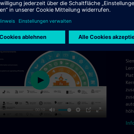
 können wir Ihnen helfen, Ihre Schule oder Ihren Bezirk zu
zen.
Of
Sie
Ler
Plat
Ker
Play
zus
zus
aut
00:10
höh
Mute
Settings
PIP
Enter
Inf
fullscreen