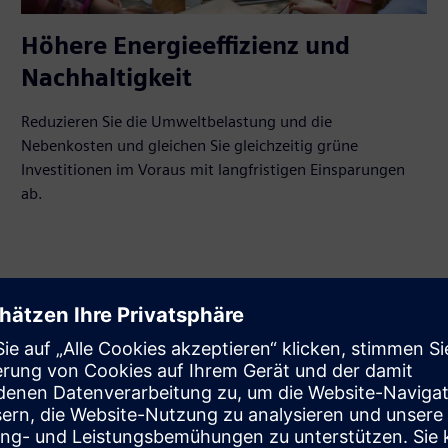
Höhere Energieeffizienz und
Nachhaltigkeit
Reduzieren Sie die Umweltbelastung und die
Nebenkosten und gleichen Sie gleichzeitig grüne
Investitionen im Voraus mit langfristigen Einsparungen
ab.
ie eine nachhaltige