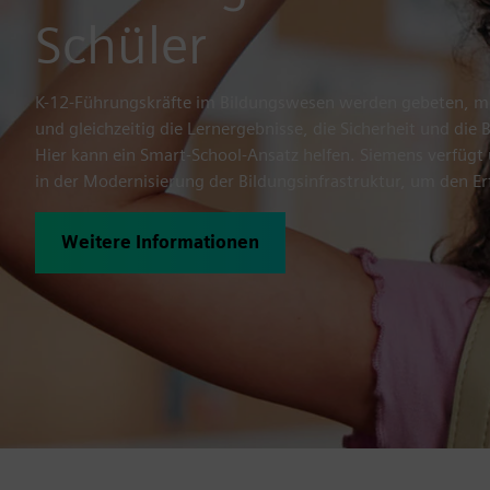
Schüler
K-12-Führungskräfte im Bildungswesen werden gebeten, mi
und gleichzeitig die Lernergebnisse, die Sicherheit und die 
Hier kann ein Smart-School-Ansatz helfen. Siemens verfügt
in der Modernisierung der Bildungsinfrastruktur, um den Erf
Weitere Informationen