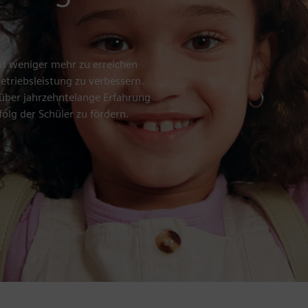
t weniger mehr zu erreichen
Betriebsleistung zu verbessern.
 über jahrzehntelange Erfahrung
olg der Schüler zu fördern.