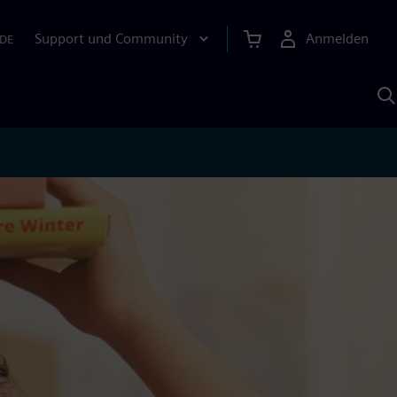
Support und Community
Anmelden
DE
M
S
K
s