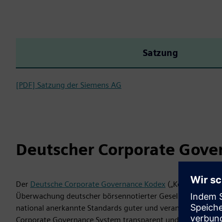
Satzung
[PDF] Satzung der Siemens AG
Deutscher Corporate Gove
Der
Deutsche Corporate Governance Kodex
(„Kodex“) stellt
Überwachung deutscher börsennotierter Gesellschaften (U
national anerkannte Standards guter und verantwortungsv
Corporate Governance System transparent und nachvollziehb