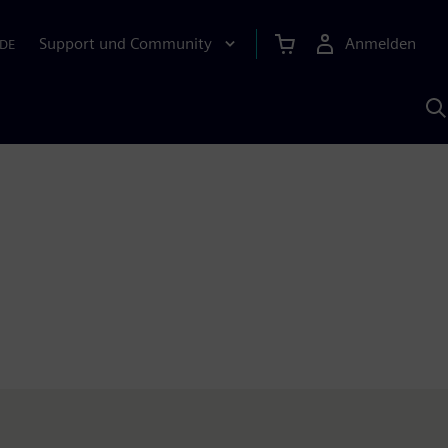
Support und Community
Anmelden
DE
M
S
K
s