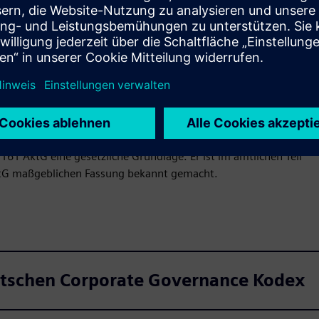
fentlichkeit in die Leitung und Überwachung deutscher
rtentwicklung des Kodex ist die Regierungskommission
mber 2001 von der Bundesministerin für Justiz einberufen
tschen Corporate Governance Kodex. In der Regel wird der
rund nationaler und internationaler Entwicklungen der
f angepasst.
61 AktG eine gesetzliche Grundlage. Er ist im amtlichen Teil
AktG maßgeblichen Fassung bekannt gemacht.
tschen Corporate Governance Kodex