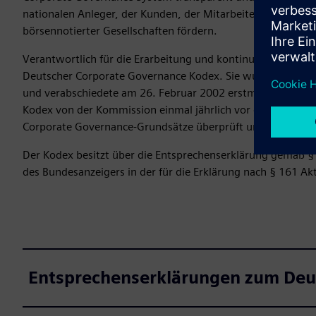
nationalen Anleger, der Kunden, der Mitarbeiter und der Öf
börsennotierter Gesellschaften fördern.
Verantwortlich für die Erarbeitung und kontinuierliche Fo
Deutscher Corporate Governance Kodex. Sie wurde im Septe
und verabschiedete am 26. Februar 2002 erstmalig den Deu
Kodex von der Kommission einmal jährlich vor dem Hinterg
Corporate Governance-Grundsätze überprüft und bei Bedar
Der Kodex besitzt über die Entsprechenserklärung gemäß § 1
des Bundesanzeigers in der für die Erklärung nach § 161 
Entsprechenserklärungen zum Deu