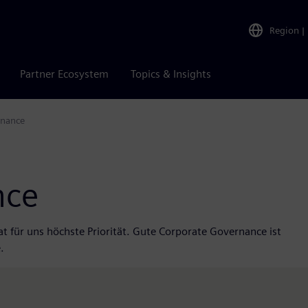
Region
|
Partner Ecosystem
Topics & Insights
rnance
nce
at für uns höchste Priorität. Gute Corporate Governance ist
.