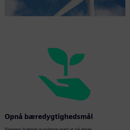
Opnå bæredygtighedsmål
Siemens hjælper kunderne med at nå deres