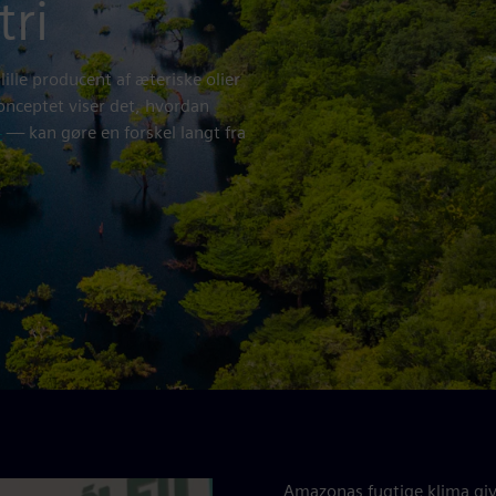
tri
lle producent af æteriske olier
konceptet viser det, hvordan
+
— kan gøre en forskel langt fra
Amazonas fugtige klima give