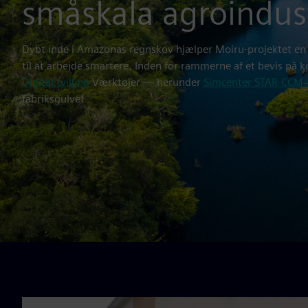
småskala agroindus
Dybt inde i Amazonas regnskov hjælper Moiru-projektet en li
til at arbejde smartere. Inden for rammerne af et bevis på 
Digital tvilling
Værktøjer — herunder
Simcenter STAR‑CCM
fabriksgulvet