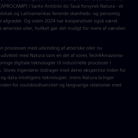
APROCAMP) i Santo Antônio do Tauá forsynet Natura - et
selskab og Latinamerikas førende skønheds- og personlig
e afgrøder. Og siden 2024 har kooperativet også været
s æteriske olier, hvilket gør det muligt for mere af værdien
 processen med udvinding af æteriske olier nu
r udviklet med Natura som en del af vores Tech4Amazonia-
bringe digitale teknologier til industrielle processer i
. Vores ingeniører bidrager med deres ekspertise inden for
 og data‑intelligens-teknologier, mens Natura bringer
nden for sociobiodiversitet og langvarige relationer med