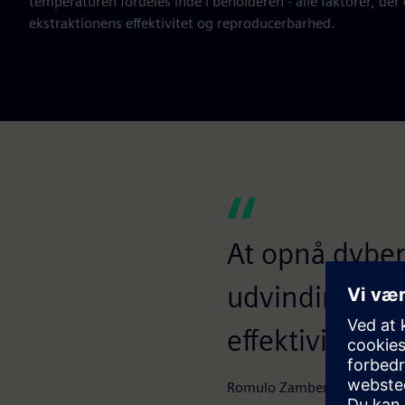
temperaturen fordeles inde i beholderen - alle faktorer, der 
ekstraktionens effektivitet og reproducerbarhed.
At opnå dyber
udvindingspro
effektiviteten
Romulo Zamberlán, Direktør