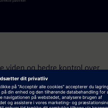
direkte påvirker
e viden og bedre kontrol over
cesserne er afgørende for at fo
 og producere råvarer af højere kv
 for fremtidsvidenskab og velvære, Natura