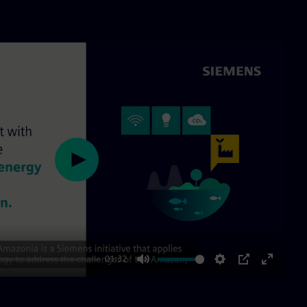
Play
01:32
Mute
Settings
PIP
Enter
fullscre