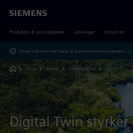
Siemens
Produkter & serviceydelser
Løsninger
Industrier
Denne side vises ved hjælp af automatiseret oversættelse.
Vil
Firma
Indsigt
Succeshistorier
Natura
Home
Digital Twin styrke