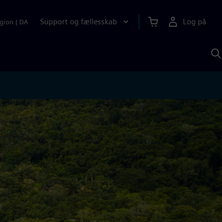
Support og fællesskab
Log på
gion
|
DA
S
m
S
A