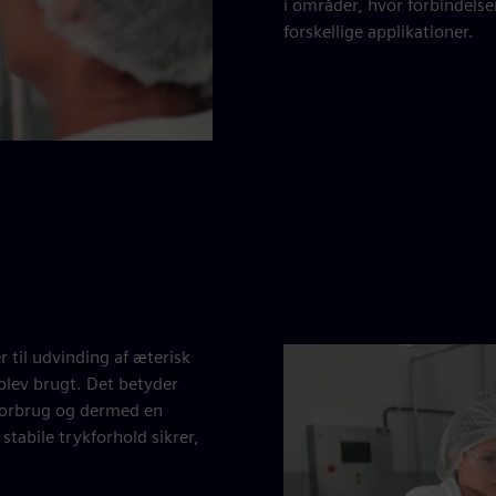
i områder, hvor forbindels
forskellige applikationer.
 til udvinding af æterisk
blev brugt. Det betyder
dforbrug og dermed en
tabile trykforhold sikrer,