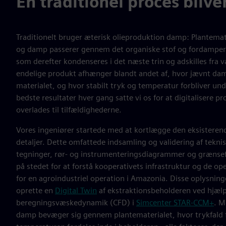
En traditionel proces bliver
Traditionelt bruger æterisk olieproduktion damp: Plantemate
og damp passerer gennem det organiske stof og fordamper p
som derefter kondenseres i det næste trin og adskilles fra v
endelige produkt afhænger blandt andet af, hvor jævnt d
materialet, og hvor stabilt tryk og temperatur forbliver und
bedste resultater hver gang satte vi os for at digitalisere pr
overlades til tilfældighederne.
Vores ingeniører startede med at kortlægge den eksisteren
detaljer. Dette omfattede indsamling og validering af tekn
tegninger, rør- og instrumenteringsdiagrammer og grænsefo
på stedet for at forstå kooperativets infrastruktur og de o
for en agroindustriel operation i Amazonia. Disse oplysninge
oprette en
Digital Twin
af ekstraktionsbeholderen ved hjælp
beregningsvæskedynamik (CFD) i
Simcenter STAR‑CCM+
. M
damp bevæger sig gennem plantematerialet, hvor trykfald