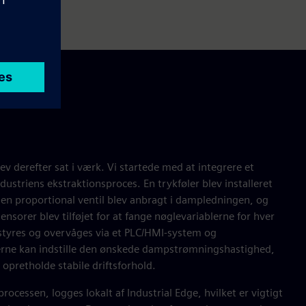
lev derefter sat i værk. Vi startede med at integrere et
dustriens ekstraktionsproces. En trykføler blev installeret
 en proportional ventil blev anbragt i dampledningen, og
sorer blev tilføjet for at fange nøglevariablerne for hver
tyres og overvåges via et PLC/HMI-system og
rerne kan indstille den ønskede dampstrømningshastighed,
opretholde stabile driftsforhold.
processen, logges lokalt af Industrial Edge, hvilket er vigtigt