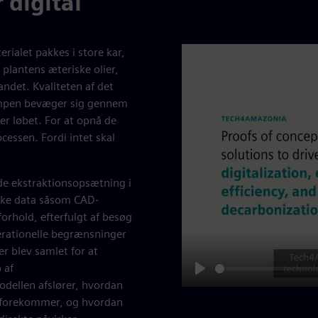
 digital
rialet pakkes i store kar,
lantens æteriske olier,
andet. Kvaliteten af det
ampen bevæger sig gennem
er løbet. For at opnå de
ocessen. Fordi intet skal
de ekstraktionsopsætning i
iske data såsom CAD-
rhold, efterfulgt af besøg
perationelle begrænsninger
r blev samlet for at
 af
Play
odellen afslører, hvordan
 forekommer, og hvordan