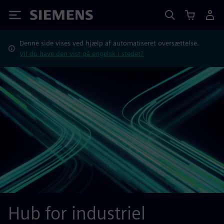
Siemens
Denne side vises ved hjælp af automatiseret oversættelse.
Vil du have den vist på engelsk i stedet?
Hub for industriel