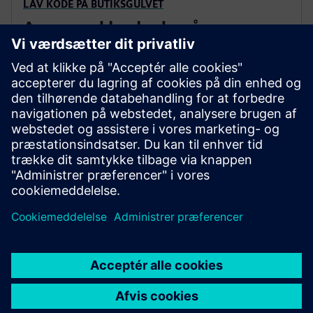
LAV KODE PÅ BUTIKSGULVET
Apps med lav kode på
butiksgulvet: Mendix på Edge
Kør containeriserede apps med lav kode direkte på
Industrial Edge-enheder med leverandøragnostisk OT-
forbindelse, en samlet semantisk datamodel og
centraliseret administration af appens livscyklus