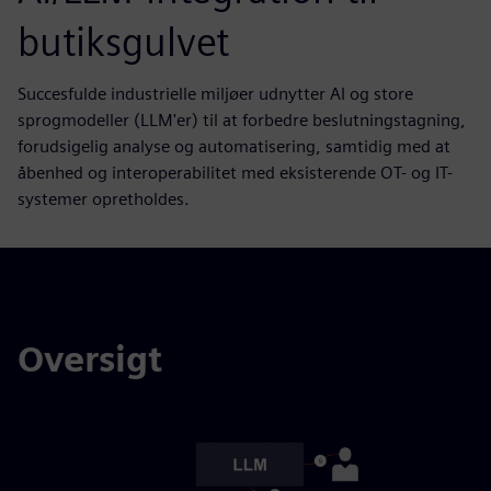
butiksgulvet
Succesfulde industrielle miljøer udnytter AI og store
sprogmodeller (LLM'er) til at forbedre beslutningstagning,
forudsigelig analyse og automatisering, samtidig med at
åbenhed og interoperabilitet med eksisterende OT- og IT-
systemer opretholdes.
Oversigt