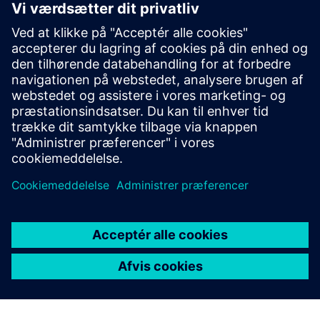
Stor sprogmodel (LLM)
• Naturlig sproginteraktion med butiksgulvdata
• Indsigtsgenerering og forudsigelig analyse
• Kontrolleret udførelse af operationelle kommandoer