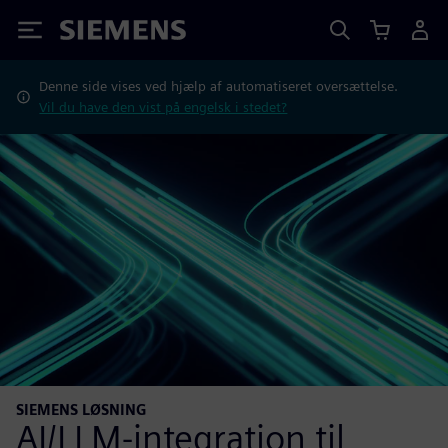
Siemens
Denne side vises ved hjælp af automatiseret oversættelse.
Vil du have den vist på engelsk i stedet?
SIEMENS LØSNING
AI/LLM-integration til