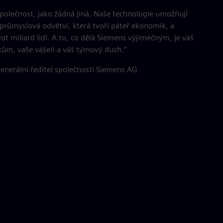
společnost, jako žádná jiná. Naše technologie umožňují
růmyslová odvětví, která tvoří páteř ekonomik, a
ot miliard lidí. A to, co dělá Siemens výjimečným, je váš
kům, vaše vášeň a váš týmový duch.“
enerální ředitel společnosti Siemens AG