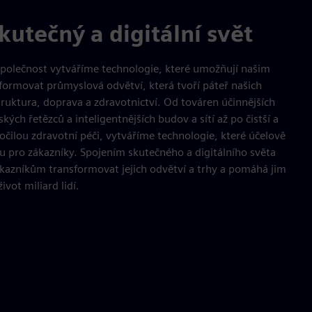
utečný a digitální svět
společnost vytváříme technologie, které umožňují našim
formovat průmyslová odvětví, která tvoří páteř našich
ruktura, doprava a zdravotnictví. Od továren účinnějších
ých řetězců a inteligentnějších budov a sítí až po čistší a
čilou zdravotní péči, vytváříme technologie, které účelově
u pro zákazníky. Spojením skutečného a digitálního světa
azníkům transformovat jejich odvětví a trhy a pomáhá jim
vot miliard lidí.