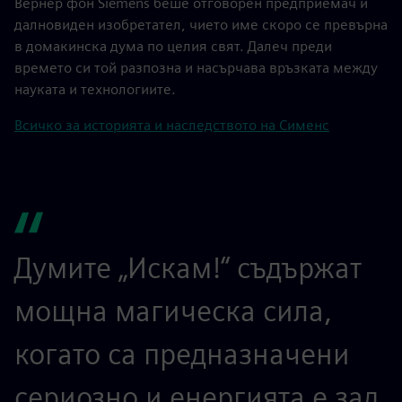
Вернер фон Siemens беше отговорен предприемач и
далновиден изобретател, чието име скоро се превърна
в домакинска дума по целия свят. Далеч преди
времето си той разпозна и насърчава връзката между
науката и технологиите.
Всичко за историята и наследството на Сименс
Думите „Искам!“ съдържат
мощна магическа сила,
когато са предназначени
сериозно и енергията е зад