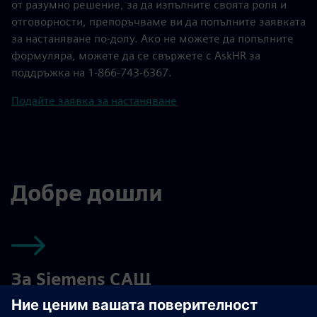
от разумно решение, за да изпълните своята роля и
отговорности, препоръчваме ви да попълните заявката
за настаняване по-долу. Ако не можете да попълните
формуляра, можете да се свържете с AskHR за
поддръжка на 1-866-743-6367.
Подайте заявка за настаняване
Добре дошли
За Siemens САЩ
Разгледайте