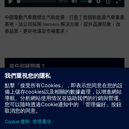
04:02
Play
Mute
Settings
PIP
Enter
fulls
中國電動汽車龍頭北汽新能源，打造了首個新能源汽車量產
基地。該公司採用 Siemens 解決方案，提升品牌形象，改
善品質，更好地滿足市場需求。
有任何疑問嗎？
歡迎洽詢。聯絡我們，我們將協助您找到最佳的切入
點。
聯絡我們