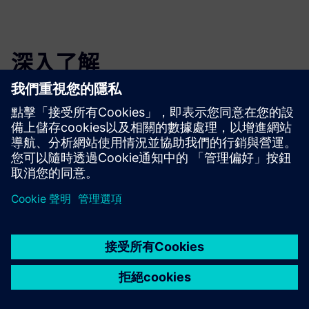
深入了解
觀看
隨選網路研討會
| 加速創新：AI 實現進階跨領域設計最佳化
閱讀
電子書
| 從複雜性到競爭優勢：AI 驅動的效能工程
白皮書
| 使用 AI 徹底改變產品設計：NX 和 Xpedition 的未
來就在現在