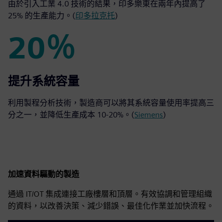
由於引入工業 4.0 技術的結果，印多樂東在兩年內提高了
25% 的生產能力。(
印多拉克托
)
20％
20％
提升系統容量
利用製程分析技術，製造商可以將其系統容量使用率提高三
分之一，並降低生產成本 10-20%。(
Siemens
)
加速資料驅動的製造
通過 IT/OT 集成連接工廠樓層和頂層。有效協調和管理組織
的資料，以改善決策、減少錯誤、最佳化作業並加快流程。