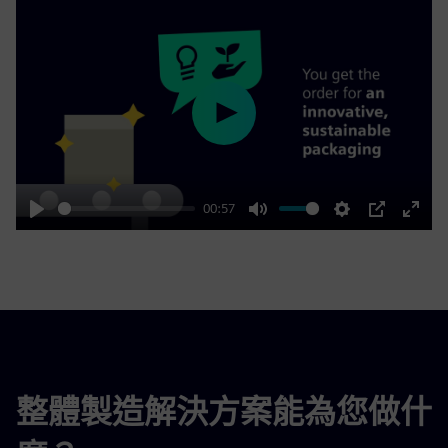
Play
00:57
Play
Mute
Settings
PIP
Enter
fulls
整體製造解決方案能為您做什